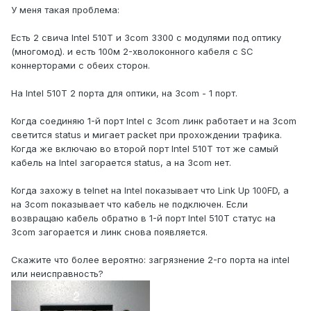
У меня такая проблема:
Есть 2 свича Intel 510T и 3com 3300 с модулями под оптику
(многомод). и есть 100м 2-хволоконного кабеля с SC
коннерторами с обеих сторон.
На Intel 510T 2 порта для оптики, на 3com - 1 порт.
Когда соединяю 1-й порт Intel с 3com линк работает и на 3com
светится status и мигает packet при прохождении трафика.
Когда же включаю во второй порт Intel 510T тот же самый
кабель на Intel загорается status, а на 3com нет.
Когда захожу в telnet на Intel показывает что Link Up 100FD, а
на 3com показывает что кабель не подключен. Если
возвращаю кабель обратно в 1-й порт Intel 510T статус на
3com загорается и линк снова появляется.
Скажите что более вероятно: загрязнение 2-го порта на intel
или неисправность?