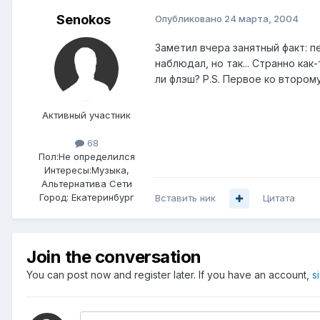
Senokos
Опубликовано
24 марта, 2004
Заметил вчера занятный факт: пе
наблюдал, но так... Странно как
ли флэш? P.S. Первое ко втором
Активный участник
68
Пол:
Не определился
Интересы:
Музыка,
Альтернатива Сети
Город:
Екатеринбург
Вставить ник
Цитата
Join the conversation
You can post now and register later. If you have an account,
s