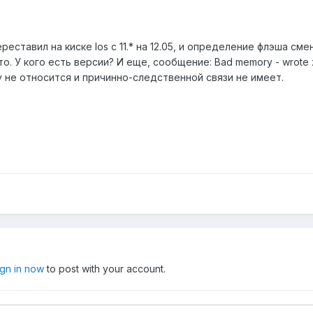
реставил на киске Ios с 11.* на 12.05, и определение флэша с
-то. У кого есть версии? И еще, сообщение: Bad memory - wrote 
у не относится и причинно-следственной связи не имеет.
ign in now
to post with your account.