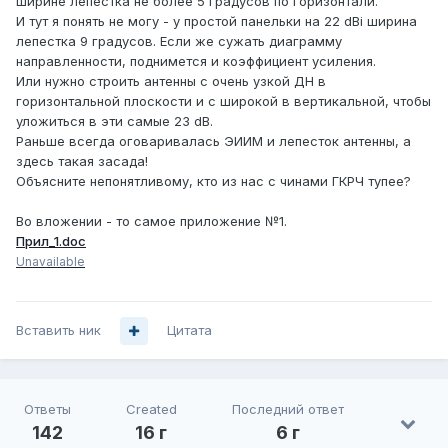
ширине лепестка не более 5 градусов по горизонтали.
И тут я понять не могу - у простой панельки на 22 dBi ширина
лепестка 9 градусов. Если же сужать диаграмму
направленности, поднимется и коэффициент усиления.
Или нужно строить антенны с очень узкой ДН в
горизонтальной плоскости и с широкой в вертикальной, чтобы
уложиться в эти самые 23 dB.
Раньше всегда оговаривалась ЭИИМ и лепесток антенны, а
здесь такая засада!
Объясните непонятливому, кто из нас с чинами ГКРЧ тупее?
Во вложении - то самое приложение №1.
Прил_1.doc
Unavailable
Вставить ник
Цитата
Ответы
Created
Последний ответ
142
16 г
6 г