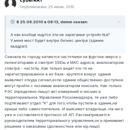
cyberRAT
Опубликовано
25 июня, 2010
В 25.06.2010 в 08:13, demm сказал:
А как вообще ищутся эти не зареганые устройства?
У меня мост будет внутри бизнес центра (здание
квадрат).
Сначала по городу катаются частотники на фургоне-мерсе с
пеленгаторами и смотрят SSIDы и MAC адреса, анализатором
спектра - частоты...Как только видят что-то не
зарегистрированное в их базе- крутятся вокруг здания
выявляют откуда сигнал,если здание общественно-доступное
могут пройти с носимым анализатором поискать. Как-только
РЭС определено-пишут акт измерений и письмо в
территориальное Управление Роскомнадзора, те уже либо
подтягивают отдел "К" для того,чтобы пустили в здание,на
крыши либо самостоятельно...И выясняют владельца...На него
уже и составляется протокол об АП. Рассматривается
руководителем территориального управления,он и принимает
решение о наказании (должностное или юр.лицо).