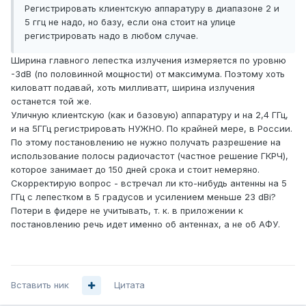
Регистрировать клиентскую аппаратуру в диапазоне 2 и
5 ггц не надо, но базу, если она стоит на улице
регистрировать надо в любом случае.
Ширина главного лепестка излучения измеряется по уровню
-3dB (по половинной мощности) от максимума. Поэтому хоть
киловатт подавай, хоть милливатт, ширина излучения
останется той же.
Уличную клиентскую (как и базовую) аппаратуру и на 2,4 ГГц,
и на 5ГГц регистрировать НУЖНО. По крайней мере, в России.
По этому постановлению не нужно получать разрешение на
использование полосы радиочастот (частное решение ГКРЧ),
которое занимает до 150 дней срока и стоит немеряно.
Скорректирую вопрос - встречал ли кто-нибудь антенны на 5
ГГц с лепестком в 5 градусов и усилением меньше 23 dBi?
Потери в фидере не учитывать, т. к. в приложении к
постановлению речь идет именно об антеннах, а не об АФУ.
Вставить ник
Цитата