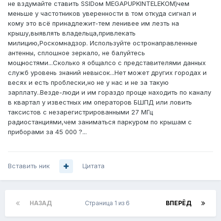
не вздумайте ставить SSIDом MEGAPUPKINTELEKOM)чем
меньше у частотников уверенности в том откуда сигнал и
кому это всё принадлежит-тем ленивее им лезть на
крышу,выявлять владельца,привлекать
милицию,Роскомнадзор. Используйте остронаправленные
антенны, сплошное зеркало, не балуйтесь
мощностями...Сколько я общалсо с представителями данных
служб уровень знаний невысок...Нет может других городах и
весях и есть проблески,но не у нас и не за такую
зарплату..Везде-люди и им гораздо проще находить по каналу
в квартал у известных им операторов БШПД или ловить
таксистов с незарегистрированными 27 МГц
радиостанциями,чем заниматься паркуром по крышам с
приборами за 45 000 ?...
Вставить ник
Цитата
НАЗАД
Страница 1 из 6
ВПЕРЁД