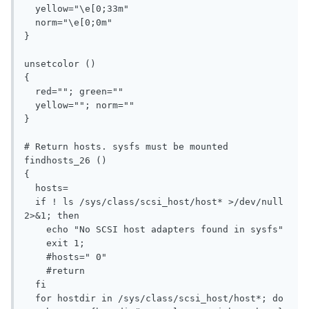
  yellow="\e[0;33m"

  norm="\e[0;0m"

}

unsetcolor ()

{

  red=""; green=""

  yellow=""; norm=""

}

# Return hosts. sysfs must be mounted

findhosts_26 ()

{

  hosts=

  if ! ls /sys/class/scsi_host/host* >/dev/null 
2>&1; then

    echo "No SCSI host adapters found in sysfs"

    exit 1;

    #hosts=" 0"

    #return

  fi

  for hostdir in /sys/class/scsi_host/host*; do
