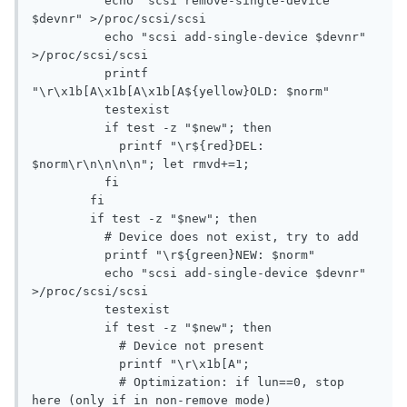
          echo "scsi remove-single-device 
$devnr" >/proc/scsi/scsi

          echo "scsi add-single-device $devnr" 
>/proc/scsi/scsi

          printf 
"\r\x1b[A\x1b[A\x1b[A${yellow}OLD: $norm"

          testexist

          if test -z "$new"; then

            printf "\r${red}DEL: 
$norm\r\n\n\n\n"; let rmvd+=1;

          fi

        fi

        if test -z "$new"; then

          # Device does not exist, try to add

          printf "\r${green}NEW: $norm"

          echo "scsi add-single-device $devnr" 
>/proc/scsi/scsi

          testexist

          if test -z "$new"; then

            # Device not present

            printf "\r\x1b[A";

            # Optimization: if lun==0, stop 
here (only if in non-remove mode)
