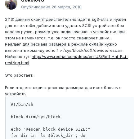
Опубликовано
26 марта, 2010
2f13: данный скрипт действительно идет в sg3-utils и нужен
для того чтобы добавить или удалить SCSI устройство без
перезагрузки, размер уже подключенного устройства при
этом не изменяется, т.е. он просто сканирует шину.
Реальнг для рескана размера в режиме онлайн нужно
выполнить команду echo 1 > /sys/block/sdX/device/rescan
Найдено тут:
http://www.redhat.com/docs/en-US/Red_Hat_E...i-
resizing.html
Это работает.
Если что, вот скрипт рескана размера для всех блочных
устройств
#!/bin/sh

block_dir=/sys/block

echo "Rescan block device SIZE:"

for dir in `ls $block_dir`; do
