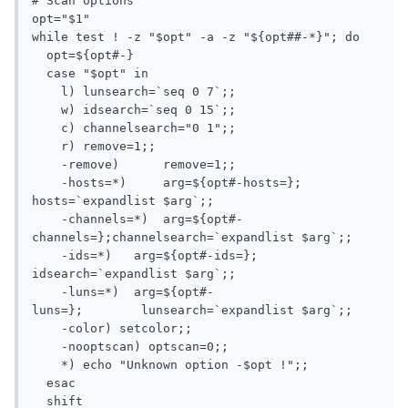
# Scan options

opt="$1"

while test ! -z "$opt" -a -z "${opt##-*}"; do

  opt=${opt#-}

  case "$opt" in

    l) lunsearch=`seq 0 7`;;

    w) idsearch=`seq 0 15`;;

    c) channelsearch="0 1";;

    r) remove=1;;

    -remove)      remove=1;;

    -hosts=*)     arg=${opt#-hosts=};   
hosts=`expandlist $arg`;;

    -channels=*)  arg=${opt#-
channels=};channelsearch=`expandlist $arg`;;

    -ids=*)   arg=${opt#-ids=};         
idsearch=`expandlist $arg`;;

    -luns=*)  arg=${opt#-
luns=};        lunsearch=`expandlist $arg`;;

    -color) setcolor;;

    -nooptscan) optscan=0;;

    *) echo "Unknown option -$opt !";;

  esac

  shift
