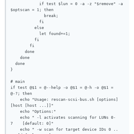
            if test $lun = 0 -a -z "$remove" -a 
$optscan = 1; then

              break;

            fi

          else

            let found+=1;

          fi

        fi

      done

    done

  done

}

# main

if test @$1 = @--help -o @$1 = @-h -o @$1 = 
@-?; then

    echo "Usage: rescan-scsi-bus.sh [options] 
[host [host ...]]"

    echo "Options:"

    echo " -l activates scanning for LUNs 0-
7    [default: 0]"

    echo " -w scan for target device IDs 0 .. 