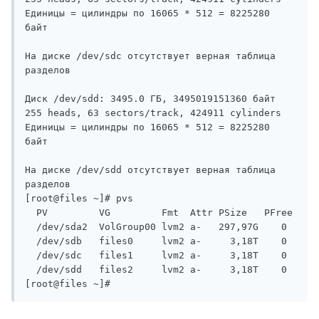
Единицы = цилиндры по 16065 * 512 = 8225280 
байт

На диске /dev/sdc отсутствует верная таблица 
разделов

Диск /dev/sdd: 3495.0 ГБ, 3495019151360 байт

255 heads, 63 sectors/track, 424911 cylinders

Единицы = цилиндры по 16065 * 512 = 8225280 
байт

На диске /dev/sdd отсутствует верная таблица 
разделов

[root@files ~]# pvs

  PV         VG         Fmt  Attr PSize   PFree

  /dev/sda2  VolGroup00 lvm2 a-   297,97G    0

  /dev/sdb   files0     lvm2 a-     3,18T    0

  /dev/sdc   files1     lvm2 a-     3,18T    0

  /dev/sdd   files2     lvm2 a-     3,18T    0

[root@files ~]#