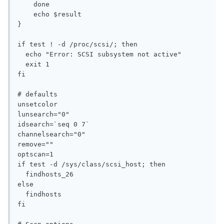
    done

    echo $result

}

if test ! -d /proc/scsi/; then

  echo "Error: SCSI subsystem not active"

  exit 1

fi

# defaults

unsetcolor

lunsearch="0"

idsearch=`seq 0 7`

channelsearch="0"

remove=""

optscan=1

if test -d /sys/class/scsi_host; then

  findhosts_26

else

  findhosts

fi
