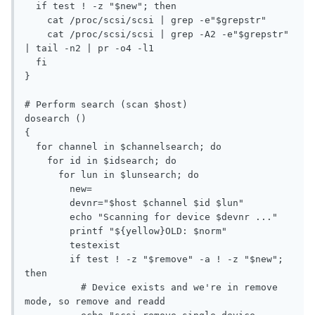
  if test ! -z "$new"; then

    cat /proc/scsi/scsi | grep -e"$grepstr"

    cat /proc/scsi/scsi | grep -A2 -e"$grepstr" 
| tail -n2 | pr -o4 -l1

  fi

}

# Perform search (scan $host)

dosearch ()

{

  for channel in $channelsearch; do

    for id in $idsearch; do

      for lun in $lunsearch; do

        new=

        devnr="$host $channel $id $lun"

        echo "Scanning for device $devnr ..."

        printf "${yellow}OLD: $norm"

        testexist

        if test ! -z "$remove" -a ! -z "$new"; 
then

          # Device exists and we're in remove 
mode, so remove and readd
