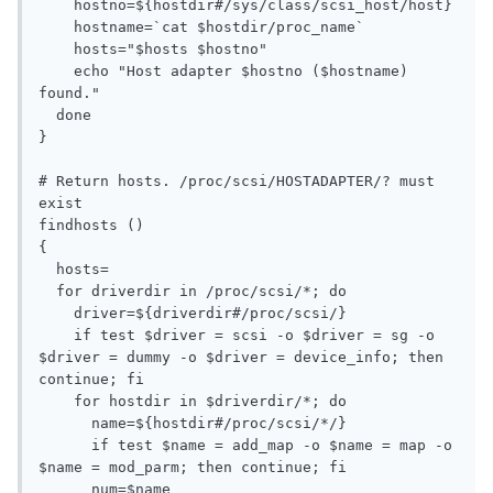
    hostno=${hostdir#/sys/class/scsi_host/host}

    hostname=`cat $hostdir/proc_name`

    hosts="$hosts $hostno"

    echo "Host adapter $hostno ($hostname) 
found."

  done

}

# Return hosts. /proc/scsi/HOSTADAPTER/? must 
exist

findhosts ()

{

  hosts=

  for driverdir in /proc/scsi/*; do

    driver=${driverdir#/proc/scsi/}

    if test $driver = scsi -o $driver = sg -o 
$driver = dummy -o $driver = device_info; then 
continue; fi

    for hostdir in $driverdir/*; do

      name=${hostdir#/proc/scsi/*/}

      if test $name = add_map -o $name = map -o 
$name = mod_parm; then continue; fi

      num=$name
