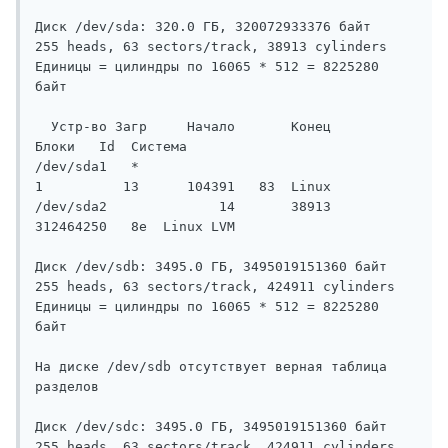
Диск /dev/sda: 320.0 ГБ, 320072933376 байт

255 heads, 63 sectors/track, 38913 cylinders

Единицы = цилиндры по 16065 * 512 = 8225280 
байт

  Устр-во Загр     Начало       Конец       
Блоки   Id  Система

/dev/sda1   *           
1          13      104391   83  Linux

/dev/sda2              14       38913   
312464250   8e  Linux LVM

Диск /dev/sdb: 3495.0 ГБ, 3495019151360 байт

255 heads, 63 sectors/track, 424911 cylinders

Единицы = цилиндры по 16065 * 512 = 8225280 
байт

На диске /dev/sdb отсутствует верная таблица 
разделов

Диск /dev/sdc: 3495.0 ГБ, 3495019151360 байт

255 heads, 63 sectors/track, 424911 cylinders
