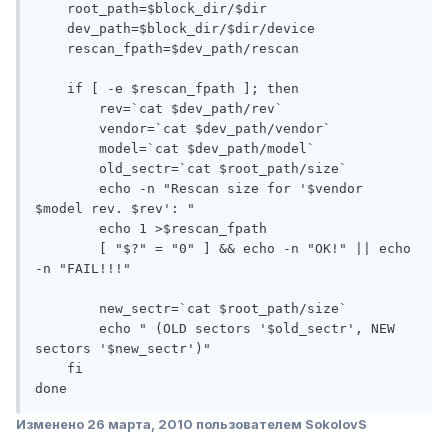
    root_path=$block_dir/$dir

    dev_path=$block_dir/$dir/device

    rescan_fpath=$dev_path/rescan

    if [ -e $rescan_fpath ]; then

        rev=`cat $dev_path/rev`

        vendor=`cat $dev_path/vendor`

        model=`cat $dev_path/model`

        old_sectr=`cat $root_path/size`

        echo -n "Rescan size for '$vendor 
$model rev. $rev': "

        echo 1 >$rescan_fpath

        [ "$?" = "0" ] && echo -n "OK!" || echo 
-n "FAIL!!!"

        new_sectr=`cat $root_path/size`

        echo " (OLD sectors '$old_sectr', NEW 
sectors '$new_sectr')"

    fi

done
Изменено
26 марта, 2010
пользователем SokolovS