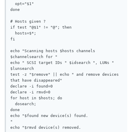
  opt="$1"

done

# Hosts given ?

if test "@$1" != "@"; then

  hosts=$*;

fi

echo "Scanning hosts $hosts channels 
$channelsearch for "

echo " SCSI target IDs " $idsearch ", LUNs " 
$lunsearch

test -z "$remove" || echo " and remove devices 
that have disappeared"

declare -i found=0

declare -i rmvd=0

for host in $hosts; do

  dosearch;

done

echo "$found new device(s) found.               
"

echo "$rmvd device(s) removed.                 