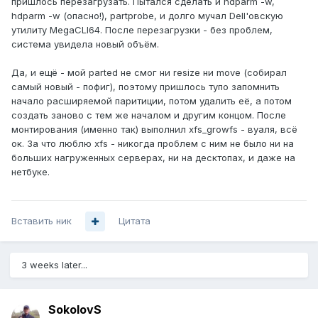
пришлось перезагрузать. Пытался сделать и hdparm -w,
hdparm -w (опасно!), partprobe, и долго мучал Dell'овскую
утилиту MegaCLI64. После перезагрузки - без проблем,
система увидела новый объём.
Да, и ещё - мой parted не смог ни resize ни move (собирал
самый новый - пофиг), поэтому пришлось тупо запомнить
начало расширяемой паритиции, потом удалить её, а потом
создать заново с тем же началом и другим концом. После
монтирования (именно так) выполнил xfs_growfs - вуаля, всё
ок. За что люблю xfs - никогда проблем с ним не было ни на
больших нагруженных серверах, ни на десктопах, и даже на
нетбуке.
Вставить ник
Цитата
3 weeks later...
SokolovS