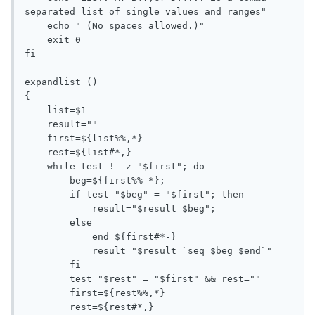
separated list of single values and ranges"

    echo " (No spaces allowed.)"

    exit 0

fi

expandlist ()

{

    list=$1

    result=""

    first=${list%%,*}

    rest=${list#*,}

    while test ! -z "$first"; do

        beg=${first%%-*};

        if test "$beg" = "$first"; then

            result="$result $beg";

        else

            end=${first#*-}

            result="$result `seq $beg $end`"

        fi

        test "$rest" = "$first" && rest=""

        first=${rest%%,*}

        rest=${rest#*,}
