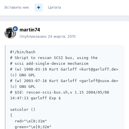
Вставить ник
Цитата
martin74
Опубликовано
24 марта, 2010
#!/bin/bash

# Skript to rescan SCSI bus, using the

# scsi add-single-device mechanism

# (w) 1998-03-19 Kurt Garloff <kurt@garloff.de> 
(c) GNU GPL

# (w) 2003-07-16 Kurt Garloff <garloff@suse.de> 
(c) GNU GPL

# $Id: rescan-scsi-bus.sh,v 1.15 2004/05/08 
14:47:13 garloff Exp $

setcolor ()

{

  red="\e[0;31m"

  green="\e[0;32m"
