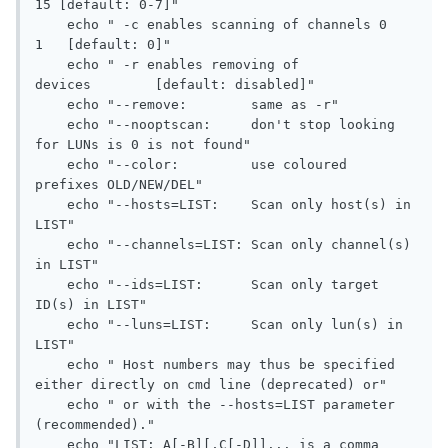
15 [default: 0-7]"

    echo " -c enables scanning of channels 0 
1   [default: 0]"

    echo " -r enables removing of 
devices        [default: disabled]"

    echo "--remove:        same as -r"

    echo "--nooptscan:     don't stop looking 
for LUNs is 0 is not found"

    echo "--color:         use coloured 
prefixes OLD/NEW/DEL"

    echo "--hosts=LIST:    Scan only host(s) in 
LIST"

    echo "--channels=LIST: Scan only channel(s) 
in LIST"

    echo "--ids=LIST:      Scan only target 
ID(s) in LIST"

    echo "--luns=LIST:     Scan only lun(s) in 
LIST"

    echo " Host numbers may thus be specified 
either directly on cmd line (deprecated) or"

    echo " or with the --hosts=LIST parameter 
(recommended)."

    echo "LIST: A[-B][,C[-D]]... is a comma 