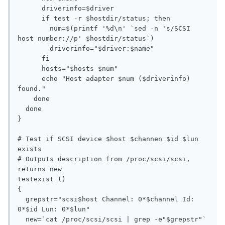
      driverinfo=$driver

      if test -r $hostdir/status; then

        num=$(printf '%d\n' `sed -n 's/SCSI 
host number://p' $hostdir/status`)

        driverinfo="$driver:$name"

      fi

      hosts="$hosts $num"

      echo "Host adapter $num ($driverinfo) 
found."

    done

  done

}

# Test if SCSI device $host $channen $id $lun 
exists

# Outputs description from /proc/scsi/scsi, 
returns new

testexist ()

{

  grepstr="scsi$host Channel: 0*$channel Id: 
0*$id Lun: 0*$lun"

  new=`cat /proc/scsi/scsi | grep -e"$grepstr"`
