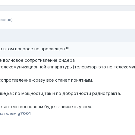
енено)
в этом вопросе не просвещен !!!
е волновое сопротивление фидера.
елекомуникационной аппаратуры(телевизор-это не телекомун
сопротивление-сразу все станет понятным.
ше,как по мощности,так и по добротности радиотракта.
их антенн восновном будет зависеть успех.
вателем g7001