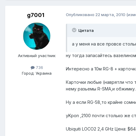
g7001
Опубликовано
22 марта, 2010
(изм
Цитата
а у меня на все провсе стол
ну тогда запасайтесь вазелином
Активный участник
736
Интересно а 10м RG-8 + карточ
Город:
Украина
Карточки любые (наврятли что т
нему разьемы R-SMA,и обжимку.
Ну а если RG-58,то крайне сомн
yKpon ,2100 почти столько же с
Ubiquiti LOCO2 2,4 GHz Цена: $64