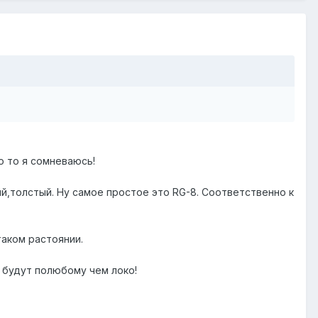
о то я сомневаюсь!
ый,толстый. Ну самое простое это RG-8. Соответственно к
таком растоянии.
и будут полюбому чем локо!