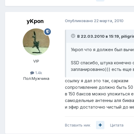
yKpon
Опубликовано
22 марта, 2010
В 22.03.2010 в 15:19, piligr
Укроп что я должен был вычит
VIP
SSD спасибо, штука конечно о
запланированно))) есть еще 
1.4k
Пол:
Мужчина
ссылку я дал это так, сарказм
сопротивление должно быть 50 
в 150 баксов можно уложиться 
самодельные антенны аля биква
и эфир достаточно чистый до м
Вставить ник
Цитата