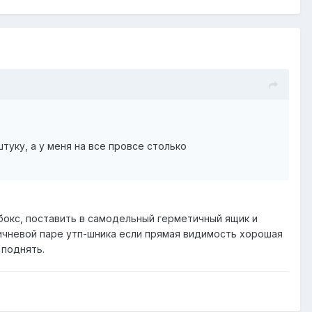
штуку, а у меня на все провсе столько
бокс, поставить в самодельный герметичный ящик и
ричневой паре утп-шника если прямая видимость хорошая
 поднять.