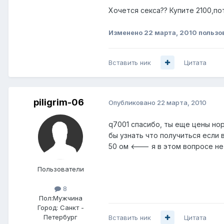
Хочется секса?? Купите 2100,п
Изменено
22 марта, 2010
пользо
Вставить ник
Цитата
piligrim-06
Опубликовано
22 марта, 2010
q7001 спасибо, ты еще цены нор
бы узнать что получиться если 
50 ом <--- я в этом вопросе не 
Пользователи
8
Пол:
Мужчина
Город:
Санкт -
Петербург
Вставить ник
Цитата