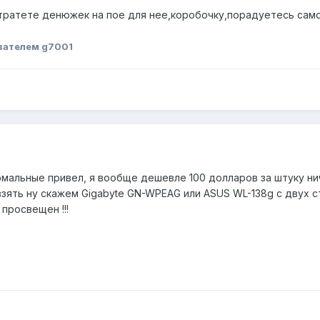
отратете денюжек на пое для нее,коробочку,порадуетесь самод
вателем g7001
мальные привел, я вообще дешевле 100 долларов за штуку нич
взять ну скажем Gigabyte GN-WPEAG или ASUS WL-138g с двух 
просвещен !!!