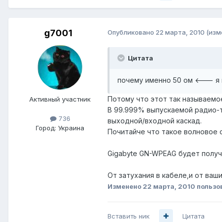
g7001
Опубликовано
22 марта, 2010
(изм
Цитата
почему именно 50 ом <--- я 
Потому что этот так называемо
Активный участник
В 99.999% выпускаемой радио-т
736
выходной/входной каскад.
Город:
Украина
Почитайче что такое волновое 
Gigabyte GN-WPEAG будет получ
От затухания в кабеле,и от ваш
Изменено
22 марта, 2010
пользо
Вставить ник
Цитата