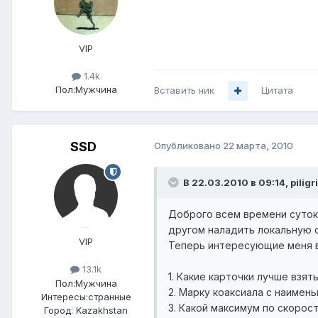
VIP
1.4k
Пол:
Мужчина
Вставить ник
Цитата
SSD
Опубликовано
22 марта, 2010
В 22.03.2010 в 09:14, pilig
Доброго всем времени суток,
другом наладить локальную с
VIP
Теперь интересующие меня 
13.1k
1. Какие карточки лучше взят
Пол:
Мужчина
2. Марку коаксиала с наимень
Интересы:
странные
3. Какой максимум по скорос
Город:
Kazakhstan