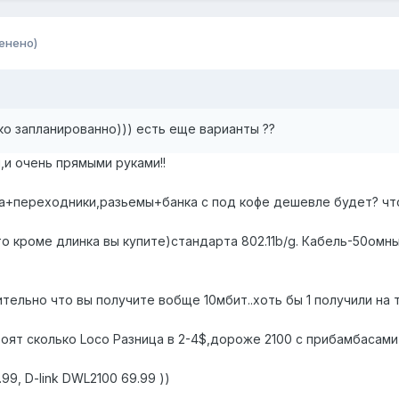
енено)
ько запланированно))) есть еще варианты ??
,и очень прямыми руками!!
ка+переходники,разьемы+банка с под кофе дешевле будет? чт
о кроме длинка вы купите)стандарта 802.11b/g. Кабель-50омн
ительно что вы получите вобще 10мбит..хоть бы 1 получили на 
тоят сколько Loco Разница в 2-4$,дороже 2100 с прибамбасам
.99, D-link DWL2100 69.99 ))