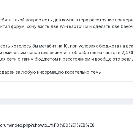
ебята такой вопрос есть два компьютера расстояние примерно
итал форум, хочу взять две WiFi карточки и сделать две бано
 (сеть хотелось бы мегабит на 10, при условиях бюджета на вс
м омическим сопротивлением и чтоб работал на частоте 2,4 GHz
для сети с таким бюджетом и расстоянием и вообще это реаль
годарен за любую информацию косательно темы.
ru/forum/index.php?showto...%F0%E0%E1%EB%E8