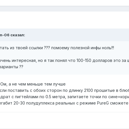
im-06 сказал:
ать из твоей ссылки ??? помоему полезной инфы ноль!!!
чень интересная, но я так понял что 100-150 долларов это за 
варианты ??
Ом, а не чем меньше тем лучше
если поставить с обоих сторон по длинку 2100 прошитые в блю
драт с пигтейлами по 0.5 метра, запитаете точки по сине+ко
егабит 20-30 полудуплекса реальных с режиме PureG сможете