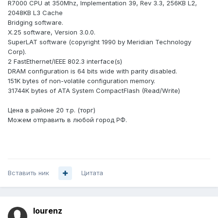
R7000 CPU at 350Mhz, Implementation 39, Rev 3.3, 256KB L2,
2048KB L3 Cache
Bridging software.
X.25 software, Version 3.0.0.
SuperLAT software (copyright 1990 by Meridian Technology
Corp).
2 FastEthernet/IEEE 802.3 interface(s)
DRAM configuration is 64 bits wide with parity disabled.
151K bytes of non-volatile configuration memory.
31744K bytes of ATA System CompactFlash (Read/Write)
Цена в районе 20 т.р. (торг)
Можем отправить в любой город РФ.
Вставить ник
Цитата
lourenz