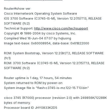
Router#show ver
Cisco Internetwork Operating System Software
IOS 3700 Software (C3745-IS-M), Version 12.2(15)T13, RELEASE
SOFTWARE (fc2)
Technical Support:
http://www.cisco.com/techsupport
Copyright © 1986-2004 by cisco Systems, Inc.
Compiled Wed 16-Jun-04 07:07 by hqluong
Image text-base: 0x60008954, data-base: 0x61B22000
ROM: System Bootstrap, Version 12.2(8r)T2, RELEASE SOFTWARE
(fc1)
ROM: 3700 Software (C3745-IS-M), Version 12.2(15)T13, RELEASE
SOFTWARE (fc2)
Router uptime is 1 day, 17 hours, 54 minutes
System returned to ROM by power-on
System image file is "flash:c3745-is-mz.122-15.T13.bin"
cisco 3745 (R7000) processor (revision 2.0) with 249856K/12288K
bytes of memory.
Processor board ID JHY0833K2D5