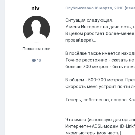
niv
Опубликовано
16 марта, 2010
(изм
Ситуация следующая.
У меня Интернет на даче есть, н
В целом работает более-менее, 
провайдера)...
Пользователи
В посёлке также имеется находи
Точное расстояние - сказать н
16
больше 700 метров - быть не мо
В общем - 500-700 метров. Преп
Скорость меня устроит почти люб
Теперь, собственно, вопрос. Ка
Что имею (использую для органи
Интернет<->ADSL-модем (D-Link'
>компьютеры (моя часть).