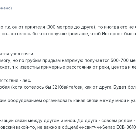
енено)
о т.к. он от приятеля (300 метров до друга), то иногда его не
но... хотелось бы что получше (всмысле, чтоб Интернет был в
тся узел связи.
е могу, но по грубым придкам напрямую получается 500-700 м
жет, т.к. известны примерные расстояния от реки, центра и ле
ятствия - лес.
ая (хотя хотелось бы 32 Кбайта/сек, как от друга. Будет боль
ким оборудованием организовать канал связи между мной и уз
зации связи между другом и мной. До друга - совсем рядом -
овский какой-то, не важно в общем)<->свитч<->Senao ECB-3610s