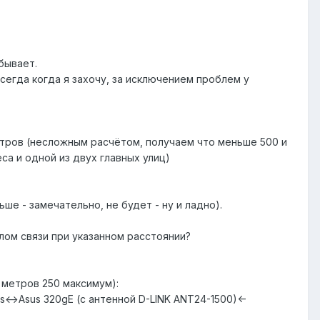
 бывает.
сегда когда я захочу, за исключением проблем у
етров (несложным расчётом, получаем что меньше 500 и
са и одной из двух главных улиц)
ше - замечательно, не будет - ну и ладно).
лом связи при указанном расстоянии?
 метров 250 максимум):
<->Asus 320gE (с антенной D-LINK ANT24-1500)<-