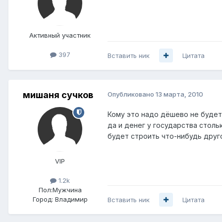
Активный участник
397
Вставить ник
Цитата
мишаня сучков
Опубликовано
13 марта, 2010
Кому это надо дёшево не будет
да и денег у государства столь
будет строить что-нибудь друг
VIP
1.2k
Пол:
Мужчина
Город:
Владимир
Вставить ник
Цитата