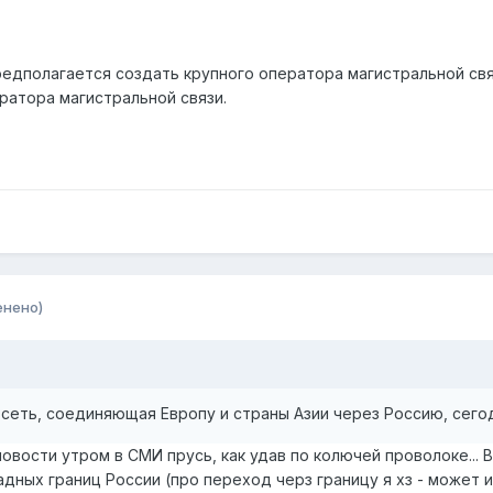
едполагается создать крупного оператора магистральной связ
ратора магистральной связи.
енено)
 сеть, соединяющая Европу и страны Азии через Россию, сег
новости утром в СМИ прусь, как удав по колючей проволоке...
адных границ России (про переход черз границу я хз - может и