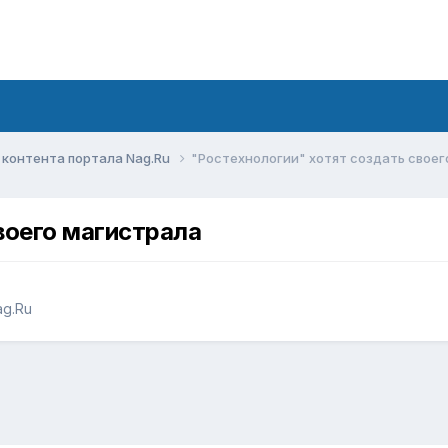
контента портала Nag.Ru
"Ростехнологии" хотят создать своег
воего магистрала
g.Ru