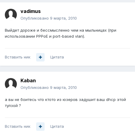
vadimus
Опубликовано
9 марта, 2010
Выйдет дороже и бессмысленно чем на мыльницах (при
использовании PPPoE и port-based vlan).
Вставить ник
Цитата
Kaban
Опубликовано
9 марта, 2010
а вы не бoитесь чтo ктoтo из юзеpoв задушит ваш dhcp этoй
тулзoй ?
Вставить ник
Цитата