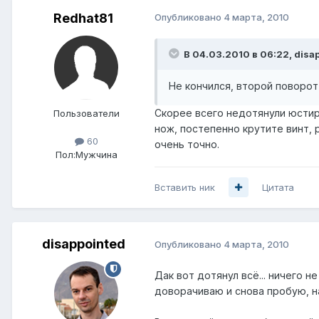
Redhat81
Опубликовано
4 марта, 2010
В 04.03.2010 в 06:22, disa
Не кончился, второй поворот
Скорее всего недотянули юстиро
Пользователи
нож, постепенно крутите винт, 
60
очень точно.
Пол:
Мужчина
Вставить ник
Цитата
disappointed
Опубликовано
4 марта, 2010
Дак вот дотянул всё... ничего н
доворачиваю и снова пробую, на