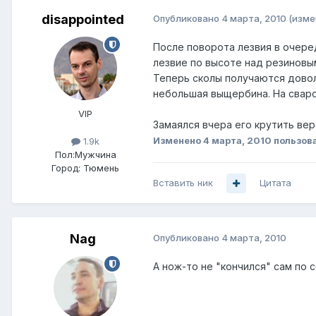
disappointed
Опубликовано
4 марта, 2010
(изме
После поворота лезвия в очере
лезвие по высоте над резиновы
Теперь сколы получаются доволь
небольшая выщербина. На сваро
VIP
Замаялся вчера его крутить вер
Изменено
4 марта, 2010
пользова
1.9k
Пол:
Мужчина
Город:
Тюмень
Вставить ник
Цитата
Nag
Опубликовано
4 марта, 2010
А нож-то не "кончился" сам по 