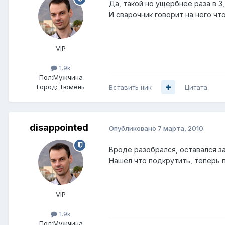
Да, такой но ущербнее раза в 
И сварочник говорит на него чт
VIP
1.9k
Пол:
Мужчина
Город:
Тюмень
Вставить ник
Цитата
disappointed
Опубликовано
7 марта, 2010
Вроде разобрался, оставался за
Нашёл что подкрутить, теперь 
VIP
1.9k
Пол:
Мужчина