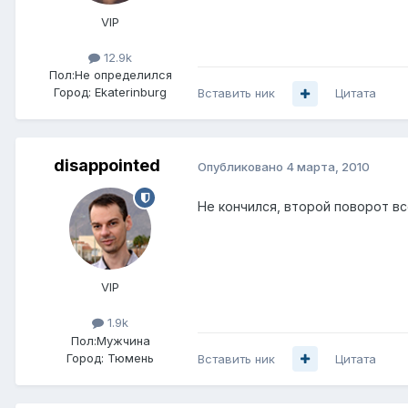
VIP
12.9k
Пол:
Не определился
Город:
Ekaterinburg
Вставить ник
Цитата
disappointed
Опубликовано
4 марта, 2010
Не кончился, второй поворот вс
VIP
1.9k
Пол:
Мужчина
Город:
Тюмень
Вставить ник
Цитата