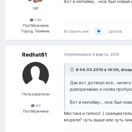
Вот и непойму.... нож был новый 
VIP
1.9k
Пол:
Мужчина
Город:
Тюмень
Вставить ник
Цитата
Redhat81
Опубликовано
5 марта, 2010
В 04.03.2010 в 14:06, disap
Дак вот дотянул всё... ничег
доворачиваю и снова пробую,
Пользователи
Вот и непойму.... нож был нов
60
Пол:
Мужчина
Мистика и гипноз! :) скалывател
модели? чуть выше или чуть ниже