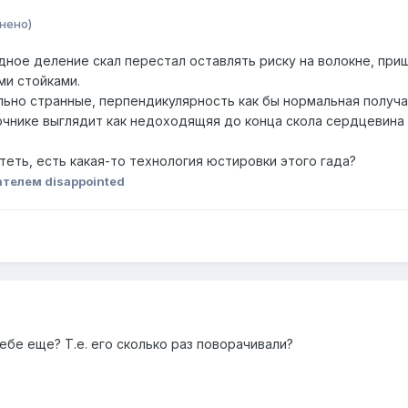
нено)
дное деление скал перестал оставлять риску на волокне, при
ми стойками.
но странные, перпендикулярность как бы нормальная получает
чнике выглядит как недоходящяя до конца скола сердцевина в
теть, есть какая-то технология юстировки этого гада?
телем disappointed
себе еще? Т.е. его сколько раз поворачивали?