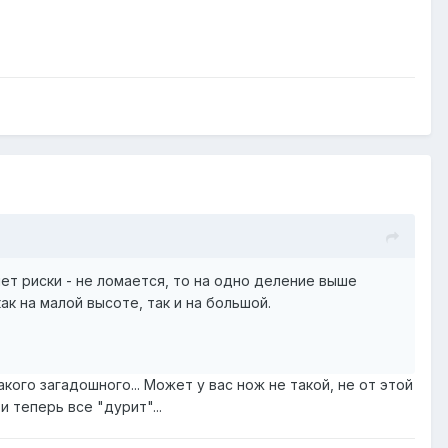
 нет риски - не ломается, то на одно деление выше
к на малой высоте, так и на большой.
кого загадошного... Может у вас нож не такой, не от этой
 теперь все "дурит"...