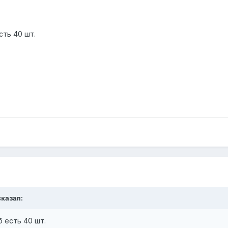
сть 40 шт.
сказал:
б есть 40 шт.