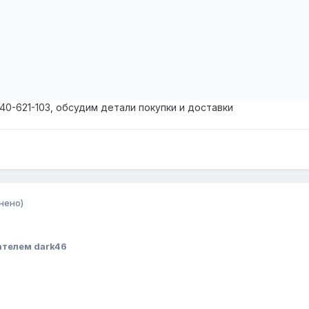
440-621-103, обсудим детали покупки и доставки
нено)
ателем dark46