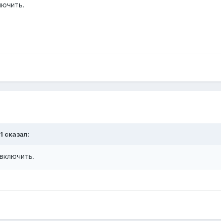
лючить.
1 сказал:
включить.