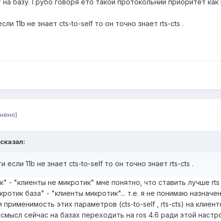
на базу. Грубо говоря ето такой протокольний приоритет как 
и 11b не знает cts-to-self то он точно знает rts-cts .
нено)
 сказал:
сли 11b не знает cts-to-self то он точно знает rts-cts .
к" - "клиенты не микротик" мне понятно, что ставить лучше rts 
ротик база" - "клиенты микротик"... т.е. я не понимаю назначен
применимость этих параметров (cts-to-self , rts-cts) на клиент
смысл сейчас на базах переходить на ros 4.6 ради этой настро