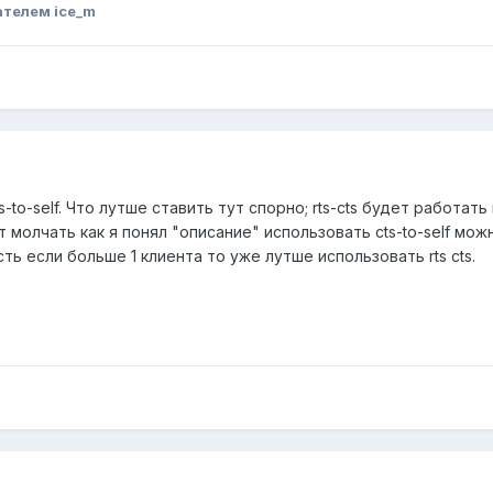
ателем ice_m
to-self. Что лутше ставить тут спорно; rts-cts будет работать 
рит молчать как я понял "описание" использовать cts-to-self м
ь если больше 1 клиента то уже лутше использовать rts cts.