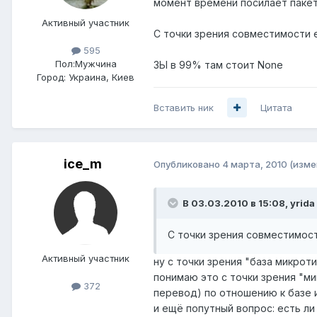
момент времени посилает пакет 
Активный участник
С точки зрения совместимости есл
595
Пол:
Мужчина
ЗЫ в 99% там стоит None
Город:
Украина, Киев
Вставить ник
Цитата
ice_m
Опубликовано
4 марта, 2010
(изме
В 03.03.2010 в 15:08, yrida
С точки зрения совместимости е
Активный участник
ну с точки зрения "база микроти
понимаю это с точки зрения "мик
372
перевод) по отношению к базе и 
и ещё попутный вопрос: есть ли 