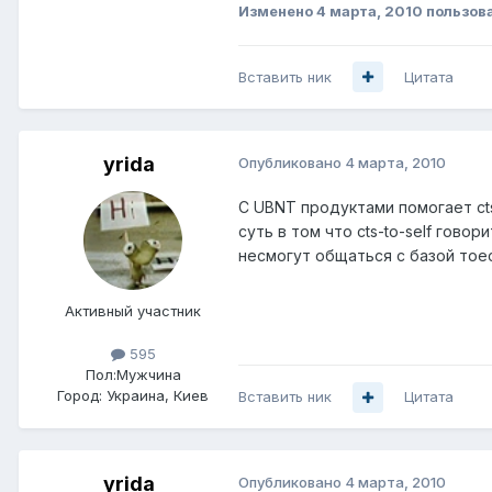
Изменено
4 марта, 2010
пользов
Вставить ник
Цитата
yrida
Опубликовано
4 марта, 2010
С UBNT продуктами помогает cts-
суть в том что cts-to-self гово
несмогут общаться с базой тоест
Активный участник
595
Пол:
Мужчина
Город:
Украина, Киев
Вставить ник
Цитата
yrida
Опубликовано
4 марта, 2010