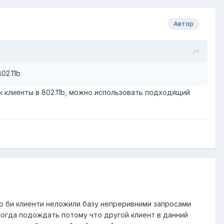
Автор
02.11b
к клиенты в 802.11b, можно использовать подходящий
что би клиенти неложили базу непреривними запросами
 а когда подождать потому что другой клиент в данний