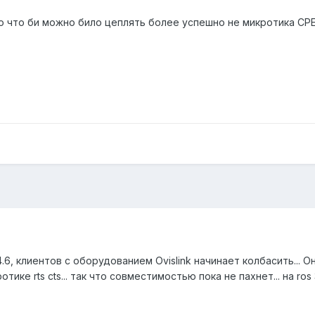
го что би можно било цеплять более успешно не микротика CP
4.6, клиентов с оборудованием Ovislink начинает колбасить...
тике rts cts... так что совместимостью пока не пахнет... на ro