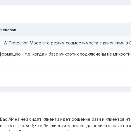
1 сказал:
 HW Protection Mode это режим совместимости с клиентами в 8
ормацию... т.е. когда к базе микротик подключены не микроти
 Вас АР на ней сидят клиенти идет общение бази и клиентов 
rts-cts cts-to-self; что би клиенти знали когда посилать пакет