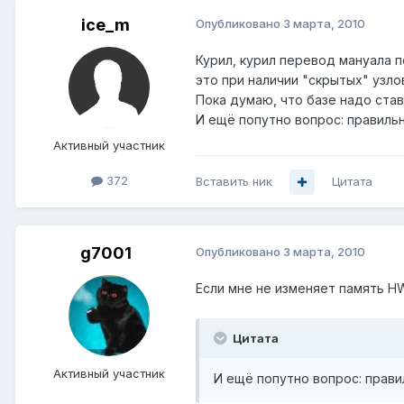
ice_m
Опубликовано
3 марта, 2010
Курил, курил перевод мануала п
это при наличии "скрытых" узло
Пока думаю, что базе надо ставить 
И ещё попутно вопрос: правильно
Активный участник
372
Вставить ник
Цитата
g7001
Опубликовано
3 марта, 2010
Если мне не изменяет память HW
Цитата
Активный участник
И ещё попутно вопрос: правил