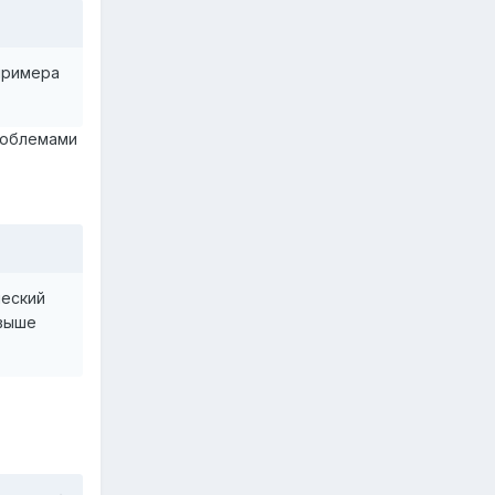
примера
роблемами
ческий
 выше