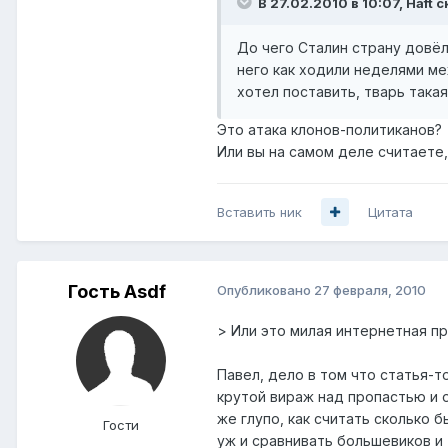
В 27.02.2010 в 10:07, Haft с
До чего Сталин страну довёл.
него как ходили неделями м
хотел поставить, тварь такая
Это атака клонов-политиканов?
Или вы на самом деле считаете,
Вставить ник
Цитата
Гость Asdf
Опубликовано
27 февраля, 2010
> Или это милая интернетная пр
Павел, дело в том что статья-то
крутой вираж над пропастью и 
же глупо, как считать сколько 
Гости
уж и сравнивать большевиков и