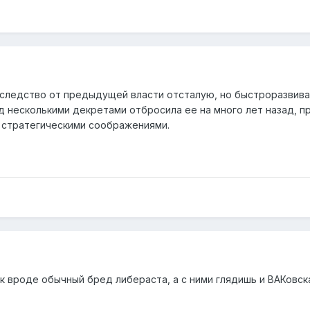
наследство от предыдущей власти отсталую, но быстроразви
од несколькими декретами отбросила ее на много лет назад, п
 стратегическими соображениями.
ак вроде обычный бред либераста, а с ними глядишь и ВАКовск