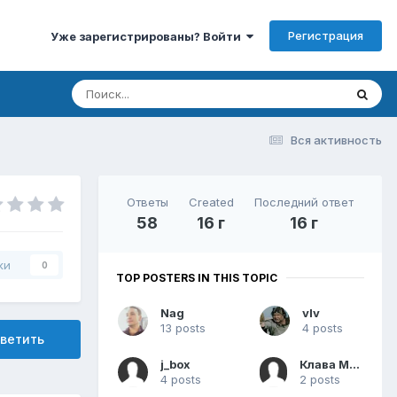
Регистрация
Уже зарегистрированы? Войти
Вся активность
Ответы
Created
Последний ответ
58
16 г
16 г
ки
0
TOP POSTERS IN THIS TOPIC
Nag
vIv
13 posts
4 posts
ветить
j_box
Клава Маус
4 posts
2 posts