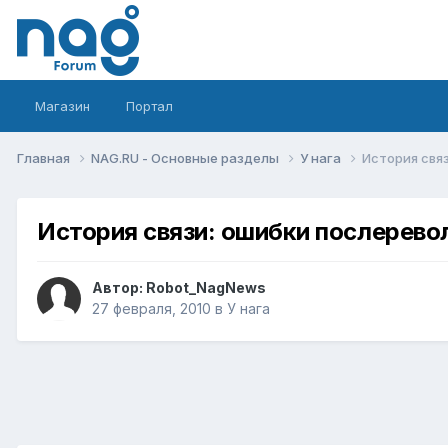
Магазин
Портал
Главная
NAG.RU - Основные разделы
У нага
История свя
История связи: ошибки послерево
Автор:
Robot_NagNews
27 февраля, 2010
в
У нага