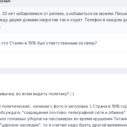
казал:
 20 лет избавляемся от релеек, а избавиться не можем. Письм
ежду двумя домами напротив так и ходят. Телефон в каждом 
.
 что Сталин в 1918 был ответственным за связь?
ивычка, во всем видеть политику? ;-)
 политическая... начиная с фото и заголовка :) Страна в 1918 г
обсуждать "сокращения почтово-телеграфной сети и обмена"
было головных уборов на пассажирах во время крушения Титаник
 "царское наследие", то я считаю надо брать другой временн