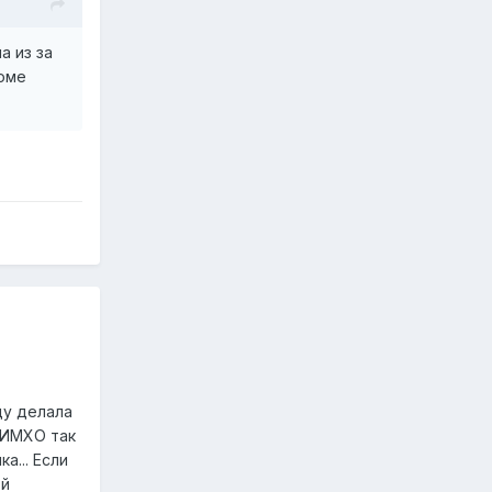
а из за
доме
оду делала
 ИМХО так
а... Если
ой