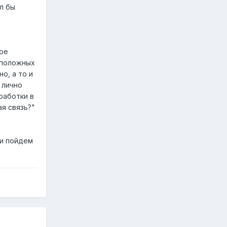
л бы
вое
оположных
о, а то и
 лично
работки в
ая связь?"
 и пойдем