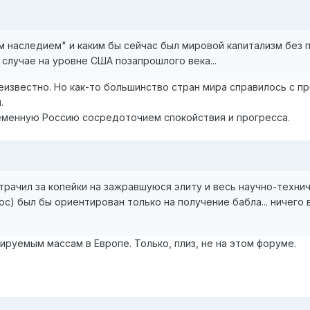
м наследием" и каким бы сейчас был мировой капитализм без 
случае на уровне США позапрошлого века...
еизвестно. Но как-то большинство стран мира справилось с п
.
еменную Россию сосредоточием спокойствия и прогресса.
рачил за копейки на зажравшуюся элиту и весь научно-техни
ос) был бы ориентирован только на получение бабла... ничего
ируемым массам в Европе. Только, плиз, не на этом форуме.