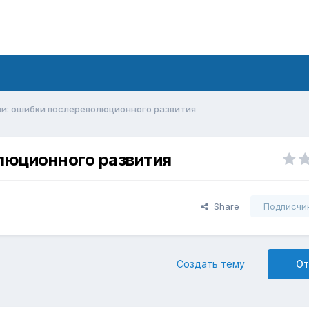
зи: ошибки послереволюционного развития
люционного развития
Share
Подписчи
Создать тему
От