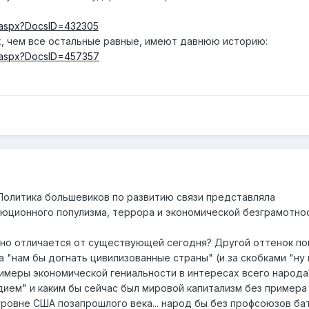
s.aspx?DocsID=432305
, чем все остальные равные, имеют давнюю историю:
s.aspx?DocsID=457357
Политика большевиков по развитию связи представляла
юционного популизма, террора и экономической безграмотнос
ьно отличается от существующей сегодня? Другой оттенок по
"нам бы догнать цивилизованные страны" (и за скобками "ну 
римеры экономической гениальности в интересах всего народа
дием" и каким бы сейчас был мировой капитализм без примера
уровне США позапрошлого века... народ бы без профсоюзов ба