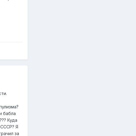
ти.
пулизма?
и бабла
??? Куда
 СССР? Я
трачил за