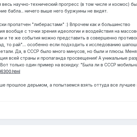
 весь научно-технический прогресс (в том числе и космос) бы
ие бабла... ничего выше него буржуины не видят.
ки пропатчен "либерастами" :) Впрочем как и большинство
рия вообще с точки зрения идеологии и воздействия на массо
ни и те же события можно представить в совершенно против
ад, то рай".... особенно если подходить к исследованию шапошн
тали. Да, в СССР было много минусов, но были и плюсы. Меня
ция всей страны и пропаганда просвещения! А уникальные раз
 Вот только один пример на вскидку: "Была ли в СССР мобильн
16300.html
ше прошлое дерьмом, а попытаемся взять оттуда все лучшее