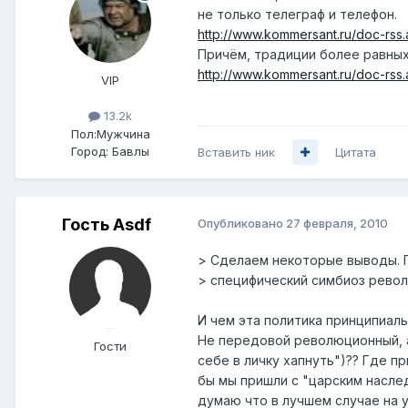
не только телеграф и телефон.
http://www.kommersant.ru/doc-rs
Причём, традиции более равных
http://www.kommersant.ru/doc-rs
VIP
13.2k
Пол:
Мужчина
Город:
Бавлы
Вставить ник
Цитата
Гость Asdf
Опубликовано
27 февраля, 2010
> Сделаем некоторые выводы. 
> специфический симбиоз револ
И чем эта политика принципиал
Не передовой революционный, а 
Гости
себе в личку хапнуть")?? Где п
бы мы пришли с "царским насле
думаю что в лучшем случае на 