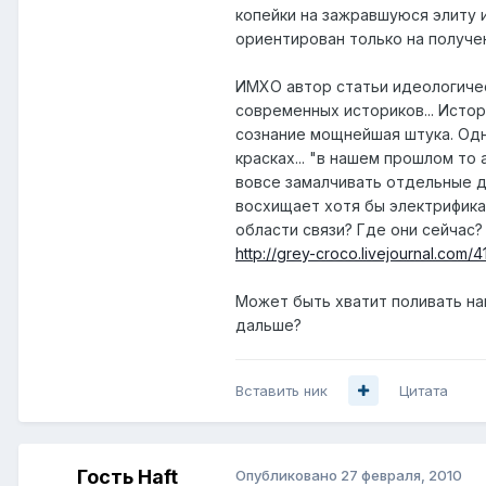
копейки на зажравшуюся элиту и
ориентирован только на получен
ИМХО автор статьи идеологичес
современных историков... Исто
сознание мощнейшая штука. Од
красках... "в нашем прошлом то 
вовсе замалчивать отдельные де
восхищает хотя бы электрифика
области связи? Где они сейчас?
http://grey-croco.livejournal.com/4
Может быть хватит поливать на
дальше?
Вставить ник
Цитата
Гость Haft
Опубликовано
27 февраля, 2010