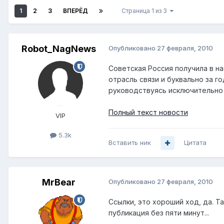
1
2
3
ВПЕРЁД
Страница 1 из 3
Robot_NagNews
Опубликовано
27 февраля, 2010
Советская Россия получила в 
отрасль связи и буквально за г
руководствуясь исключительно
Полный текст новости
VIP
5.3k
Вставить ник
Цитата
MrBear
Опубликовано
27 февраля, 2010
Ссылки, это хороший ход, да. Т
публикация без пяти минут...