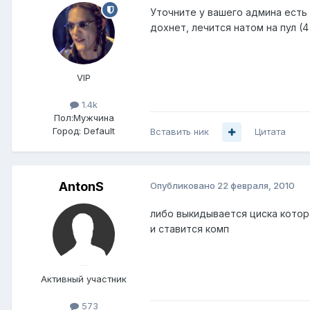
Уточните у вашего админа есть л
дохнет, лечится натом на пул (4
VIP
1.4k
Пол:
Мужчина
Город:
Default
Вставить ник
Цитата
AntonS
Опубликовано
22 февраля, 2010
либо выкидывается циска котор
и ставится комп
Активный участник
573