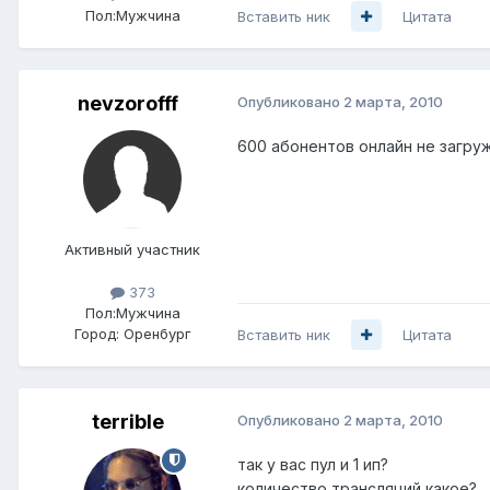
Пол:
Мужчина
Вставить ник
Цитата
nevzorofff
Опубликовано
2 марта, 2010
600 абонентов онлайн не загруж
Активный участник
373
Пол:
Мужчина
Город:
Оренбург
Вставить ник
Цитата
terrible
Опубликовано
2 марта, 2010
так у вас пул и 1 ип?
количество трансляций какое?