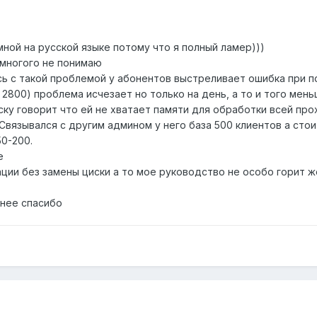
ной на русской языке потому что я полный ламер)))
 многого не понимаю
ь с такой проблемой у абонентов выстреливает ошибка при 
 2800) проблема исчезает но только на день, а то и того мень
ку говорит что ей не хватает памяти для обработки всей пр
Связывался с другим админом у него база 500 клиентов а стоит
0-200.
е
ции без замены циски а то мое руководство не особо горит ж
анее спасибо