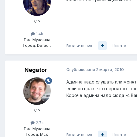
VIP
1.4k
Пол:
Мужчина
Город:
Default
Вставить ник
Цитата
Negator
Опубликовано
2 марта, 2010
Админа надо слушать или менят
если он прав -что вероятно -т
Короче админа надо сюда -с Ва
VIP
2.7k
Пол:
Мужчина
Город:
Мск
Вставить ник
Цитата