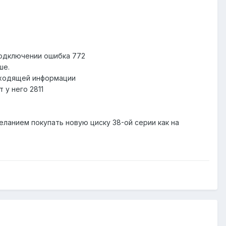
подключении ошибка 772
ше.
оходящей информации
 у него 2811
еланием покупать новую циску 38-ой серии как на