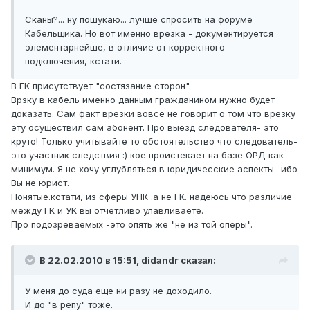
Сканы?... ну пошукаю... лучше спросить на форуме
Кабельщика. Но вот именно врезка - документируется
элементарнейше, в отличие от корректного
подключения, кстати.
В ГК присутствует "состязание сторон".
Врзку в кабель именно данным гражданином нужно будет
доказать. Сам факт врезки вовсе не говорит о том что врезку
эту осуществил сам абонент. Про выезд следователя- это
круто! Только учитывайте то обстоятельство что следователь-
это участник следствия :) кое проистекает на базе ОРД как
минимум. Я не хочу углубляться в юридичесские аспекты- ибо
Вы не юрист.
Понятые.кстати, из сферы УПК .а не ГК. надеюсь что различие
между ГК и УК вы отчетливо улавливаете.
Про подозреваемых -это опять же "не из той оперы".
В 22.02.2010 в 15:51, didandr сказал:
У меня до суда еще ни разу не доходило.
И до "в репу" тоже.