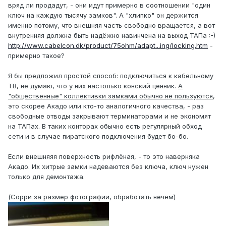
вряд ли продадут, - они идут примерно в соотношении "один
ключ на каждую тысячу замков". А "хлипко" он держится
именно потому, что внешняя часть свободно вращается, а вот
внутренняя должна быть надёжно навинчена на выход ТАПа :-)
http://www.cabelcon.dk/product/75ohm/adapt...ing/locking.htm
-
примерно такое?
Я бы предложил простой способ: подключиться к кабельному
ТВ, не думаю, что у них настолько конский ценник.
А
"общественные" коллективки замками обычно не пользуются
,
это скорее Акадо или кто-то аналогичного качества, - раз
свободные отводы закрывают терминаторами и не экономят
на ТАПах. В таких конторах обычно есть регулярный обход
сети и в случае пиратского подключения будет бо-бо.
Если внешняяя поверхность рифлёная, - то это наверняка
Акадо. Их хитрые замки надеваются без ключа, ключ нужен
только для демонтажа.
(Сорри за размер фотографии, обработать нечем)