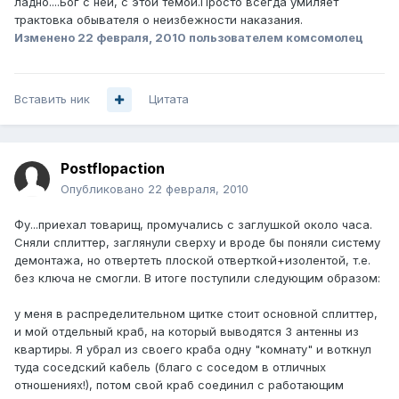
ладно....Бог с ней, с этой темой.Просто всегда умиляет
трактовка обывателя о неизбежности наказания.
Изменено
22 февраля, 2010
пользователем комсомолец
Вставить ник
Цитата
Postflopaction
Опубликовано
22 февраля, 2010
Фу...приехал товарищ, промучались с заглушкой около часа.
Сняли сплиттер, заглянули сверху и вроде бы поняли систему
демонтажа, но отвертеть плоской отверткой+изолентой, т.е.
без ключа не смогли. В итоге поступили следующим образом:
у меня в распределительном щитке стоит основной сплиттер,
и мой отдельный краб, на который выводятся 3 антенны из
квартиры. Я убрал из своего краба одну "комнату" и воткнул
туда соседский кабель (благо с соседом в отличных
отношениях!), потом свой краб соединил с работающим