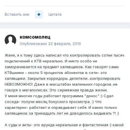
Вставить ник
Цитата
комсомолец
Опубликовано
22 февраля, 2010
Женя, я к тому здесь написал что контролировать сотни тысяч
подключений к КТВ нереально. И никто особо не
заморачивается на предмет халявщиков. Как говорят сами
КТВшники - около 5 процентов абонентов в сети- это
халявщики. Закрытые корридоры..делители...контролировать
НЕВОЗМОЖНО! Даже в масштабах маленьких городков..не
говоря о мегаполисах. Это сермяжная правда жизни.
У меня многие годы работает программа "донос" :) Сдал
соседа- получи месяц бонусного просмотра. :) Что
характерно- работает и оправдывает себя. И каких только
халявщиков за тринадцать лет не доводилось видывать ?! :)
А суды и акты- это ерунда нереальная и фантастичная :) какой