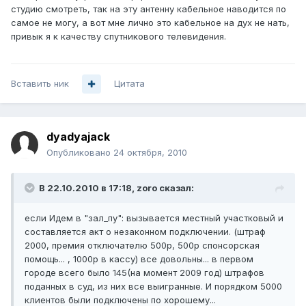
студию смотреть, так на эту антенну кабельное наводится по
самое не могу, а вот мне лично это кабельное на дух не нать,
привык я к качеству спутникового телевидения.
Вставить ник
Цитата
dyadyajack
Опубликовано
24 октября, 2010
В 22.10.2010 в 17:18, zoro сказал:
если Идем в "зал_пу": вызывается местный участковый и
составляется акт о незаконном подключении. (штраф
2000, премия отключателю 500р, 500р спонсорская
помощь... , 1000р в кассу) все довольны... в первом
городе всего было 145(на момент 2009 год) штрафов
поданных в суд, из них все выигранные. И порядком 5000
клиентов были подключены по хорошему...