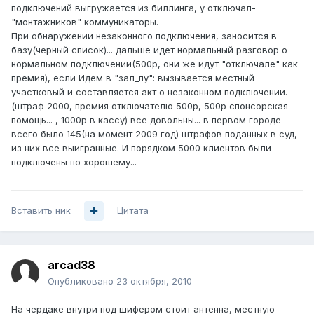
подключений выгружается из биллинга, у отключал-
"монтажников" коммуникаторы.
При обнаружении незаконного подключения, заносится в
базу(черный список)... дальше идет нормальный разговор о
нормальном подключении(500р, они же идут "отключале" как
премия), если Идем в "зал_пу": вызывается местный
участковый и составляется акт о незаконном подключении.
(штраф 2000, премия отключателю 500р, 500р спонсорская
помощь... , 1000р в кассу) все довольны... в первом городе
всего было 145(на момент 2009 год) штрафов поданных в суд,
из них все выигранные. И порядком 5000 клиентов были
подключены по хорошему...
Вставить ник
Цитата
arcad38
Опубликовано
23 октября, 2010
На чердаке внутри под шифером стоит антенна, местную