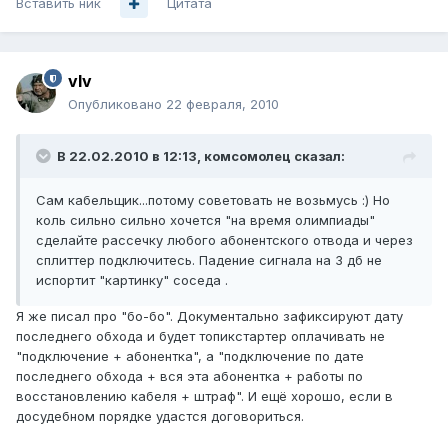
Вставить ник
Цитата
vIv
Опубликовано
22 февраля, 2010
В 22.02.2010 в 12:13, комсомолец сказал:
Сам кабельщик...потому советовать не возьмусь :) Но
коль сильно сильно хочется "на время олимпиады"
сделайте рассечку любого абонентского отвода и через
сплиттер подключитесь. Падение сигнала на 3 дб не
испортит "картинку" соседа .
Я же писал про "бо-бо". Документально зафиксируют дату
последнего обхода и будет топикстартер оплачивать не
"подключение + абонентка", а "подключение по дате
последнего обхода + вся эта абонентка + работы по
восстановлению кабеля + штраф". И ещё хорошо, если в
досудебном порядке удастся договориться.