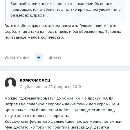
Все любители халявы перестают таковыми быть, или
превращаются в абонентов только при одном упоминии о
размерах штрафа....
Вы же кабельщик со стажем! напугать "упоминанием"-это
вербальная атака на податливых и богобоязненных. Таковых
исчезающе малое количество.
Вставить ник
Цитата
комсомолец
Опубликовано
22 февраля, 2010
можно "документировать" до усирачки. Но проку- НОЛЬ!
Затраты на судебное сопровождение таких дел огромные и
временные. тем более если кабельщик подстегивает под
такую херню стороннего юриста...
Вобщем мне фиолетово дальнейшее продолжение полемики.
Мне достаточно того что практика ,навскидку, десятка