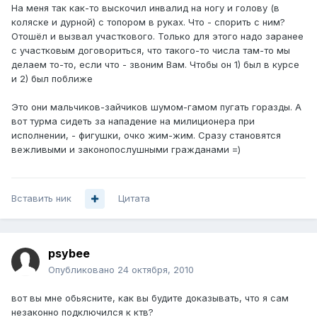
На меня так как-то выскочил инвалид на ногу и голову (в
коляске и дурной) с топором в руках. Что - спорить с ним?
Отошёл и вызвал участкового. Только для этого надо заранее
с участковым договориться, что такого-то числа там-то мы
делаем то-то, если что - звоним Вам. Чтобы он 1) был в курсе
и 2) был поближе
Это они мальчиков-зайчиков шумом-гамом пугать горазды. А
вот турма сидеть за нападение на милиционера при
исполнении, - фигушки, очко жим-жим. Сразу становятся
вежливыми и законопослушными гражданами =)
Вставить ник
Цитата
psybee
Опубликовано
24 октября, 2010
вот вы мне обьясните, как вы будите доказывать, что я сам
незаконно подключился к ктв?