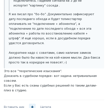
подключитесь. Падение сигнала на 3 дб не
испортит "картинку" соседа .
Я же писал про "бо-бо". Документально зафиксируют
дату последнего обхода и будет топикстартер
оплачивать не "подключение + абонентка", а
"подключение по дате последнего обхода + вся эта
абонентка + работы по восстановлению кабеля +
штраф". И ещё хорошо, если в досудебном порядке
удастся договориться.
Аккуратнее надо с советами, само наличие замков
должно было бы навести на кой-какие мысли. Два бакса
просто так в коридоре не повесят ;-)
Это все "теоретические изыскания".
Доказать в судебном порядке- вот задача. нетривиальная
совсем.
Если у Вас есть сканы судебных решений по таким делам-
плиз в студию.
Вставить ник
Цитата