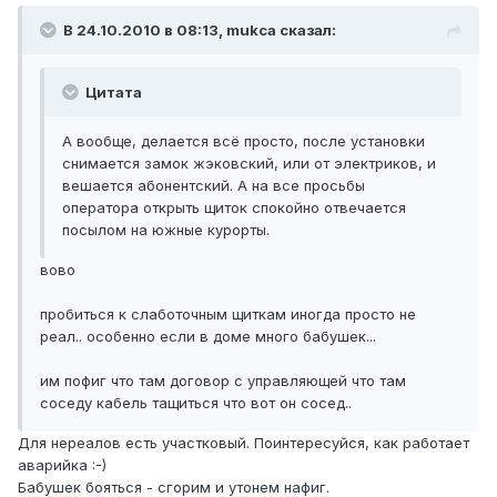
В 24.10.2010 в 08:13, mukca сказал:
Цитата
А вообще, делается всё просто, после установки
снимается замок жэковский, или от электриков, и
вешается абонентский. А на все просьбы
оператора открыть щиток спокойно отвечается
посылом на южные курорты.
вово
пробиться к слаботочным щиткам иногда просто не
реал.. особенно если в доме много бабушек...
им пофиг что там договор с управляющей что там
соседу кабель тащиться что вот он сосед..
Для нереалов есть участковый. Поинтересуйся, как работает
аварийка :-)
Бабушек бояться - сгорим и утонем нафиг.