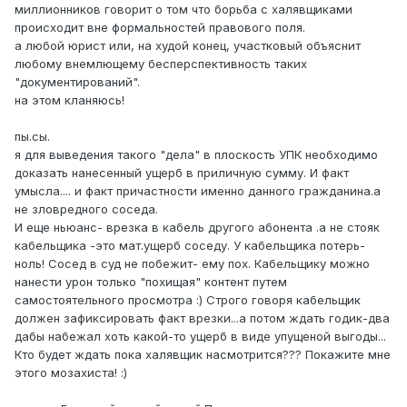
миллионников говорит о том что борьба с халявщиками
происходит вне формальностей правового поля.
а любой юрист или, на худой конец, участковый объяснит
любому внемлющему бесперспективность таких
"документирований".
на этом кланяюсь!
пы.сы.
я для выведения такого "дела" в плоскость УПК необходимо
доказать нанесенный ущерб в приличную сумму. И факт
умысла.... и факт причастности именно данного гражданина.а
не зловредного соседа.
И еще ньюанс- врезка в кабель другого абонента .а не стояк
кабельщика -это мат.ущерб соседу. У кабельщика потерь-
ноль! Сосед в суд не побежит- ему пох. Кабельщику можно
нанести урон только "похищая" контент путем
самостоятельного просмотра :) Строго говоря кабельщик
должен зафиксировать факт врезки...а потом ждать годик-два
дабы набежал хоть какой-то ущерб в виде упущеной выгоды...
Кто будет ждать пока халявщик насмотрится??? Покажите мне
этого мозахиста! :)