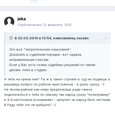
jeka
Опубликовано
22 февраля, 2010
В 22.02.2010 в 13:54, комсомолец сказал:
Это все "теоретические изыскания".
Доказать в судебном порядке- вот задача.
нетривиальная совсем.
Если у Вас есть сканы судебных решений по таким
делам- плиз в студию.
А тебе на хрена они? Ты ж в таких случаях в суд не подаешь а
решаешь вопрос по рабоче-крестьянски - в рыло сразу. :-)
На твоем районе как кому предложишь ради смеха
подключиться к тебе по левому так народ сразу "политравму"
в 4-й неотложке вспоминает - приучил ты народ быть честным.
В Раду тебя что ли выбрать? :-)