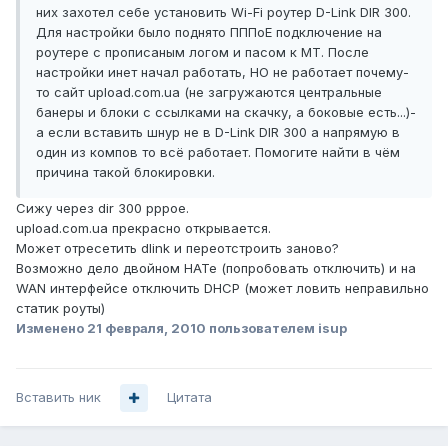
них захотел себе установить Wi-Fi роутер D-Link DIR 300.
Для настройки было поднято ПППоЕ подключение на
роутере с прописаным логом и пасом к МТ. После
настройки инет начал работать, НО не работает почему-
то сайт upload.com.ua (не загружаются центральные
банеры и блоки с ссылками на скачку, а боковые есть...)-
а если вставить шнур не в D-Link DIR 300 а напрямую в
один из компов то всё работает. Помогите найти в чём
причина такой блокировки.
Сижу через dir 300 pppoe.
upload.com.ua прекрасно открывается.
Может отресетить dlink и переотстроить заново?
Возможно дело двойном НАТе (попробовать отключить) и на
WAN интерфейсе отключить DHCP (может ловить неправильно
статик роуты)
Изменено
21 февраля, 2010
пользователем isup
Вставить ник
Цитата