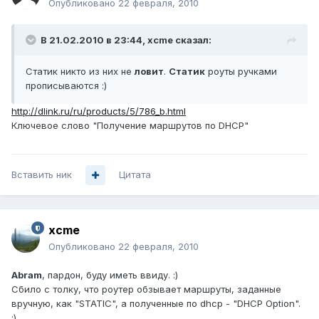
Опубликовано
22 февраля, 2010
В 21.02.2010 в 23:44, xcme сказал:
Статик никто из них не
ловит
.
Статик
роуты ручками
прописываются :)
http://dlink.ru/ru/products/5/786_b.html
Ключевое слово "Получение маршрутов по DHCP"
Вставить ник
Цитата
xcme
Опубликовано
22 февраля, 2010
Abram
, пардон, буду иметь ввиду. :)
Сбило с толку, что роутер обзывает маршруты, заданные
вручную, как "STATIC", а полученные по dhcp - "DHCP Option".
:)