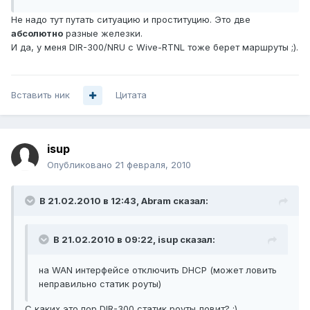
Не надо тут путать ситуацию и проституцию. Это две
абсолютно
разные железки.
И да, у меня DIR-300/NRU с Wive-RTNL тоже берет маршруты ;).
Вставить ник
Цитата
isup
Опубликовано
21 февраля, 2010
В 21.02.2010 в 12:43, Abram сказал:
В 21.02.2010 в 09:22, isup сказал:
на WAN интерфейсе отключить DHCP (может ловить
неправильно статик роуты)
С каких это пор DIR-300 статик роуты ловит? ;)