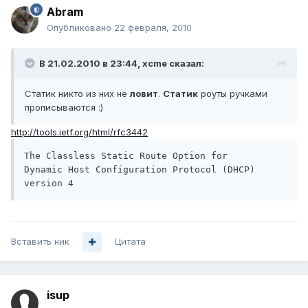
Abram
Опубликовано
22 февраля, 2010
В 21.02.2010 в 23:44, xcme сказал:
Статик никто из них не
ловит
.
Статик
роуты ручками
прописываются :)
http://tools.ietf.org/html/rfc3442
The Classless Static Route Option for

Dynamic Host Configuration Protocol (DHCP) 
version 4
Вставить ник
Цитата
isup