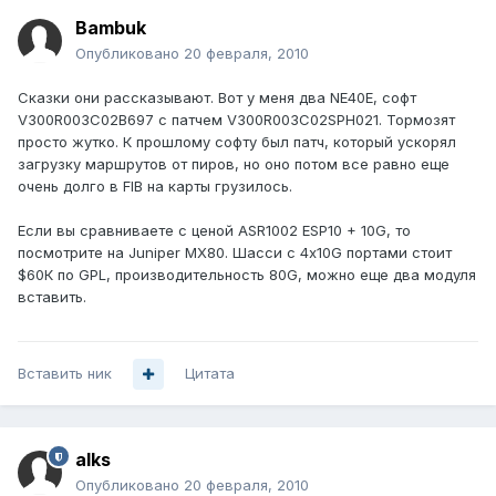
Bambuk
Опубликовано
20 февраля, 2010
Сказки они рассказывают. Вот у меня два NE40E, софт
V300R003C02B697 с патчем V300R003C02SPH021. Тормозят
просто жутко. К прошлому софту был патч, который ускорял
загрузку маршрутов от пиров, но оно потом все равно еще
очень долго в FIB на карты грузилось.
Если вы сравниваете с ценой ASR1002 ESP10 + 10G, то
посмотрите на Juniper MX80. Шасси с 4х10G портами стоит
$60К по GPL, производительность 80G, можно еще два модуля
вставить.
Вставить ник
Цитата
alks
Опубликовано
20 февраля, 2010