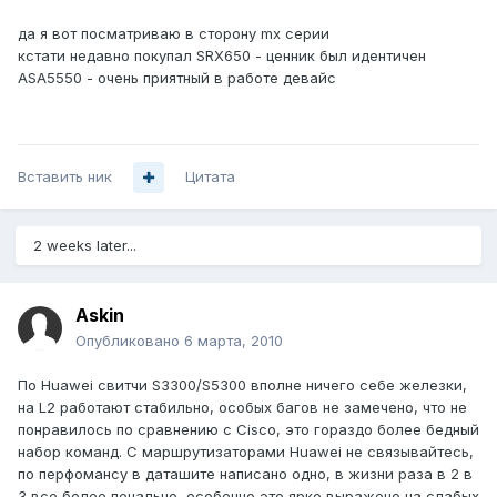
да я вот посматриваю в сторону mx серии
кстати недавно покупал SRX650 - ценник был идентичен
ASA5550 - очень приятный в работе девайс
Вставить ник
Цитата
2 weeks later...
Askin
Опубликовано
6 марта, 2010
По Huawei свитчи S3300/S5300 вполне ничего себе железки,
на L2 работают стабильно, особых багов не замечено, что не
понравилось по сравнению с Cisco, это гораздо более бедный
набор команд. С маршрутизаторами Huawei не связывайтесь,
по перфомансу в даташите написано одно, в жизни раза в 2 в
3 все более печально, особенно это ярко выражено на слабых