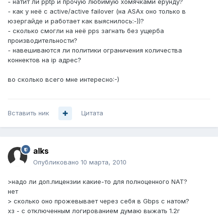
- натит ли pptp и прочую любимую хомячками ерунду?
- как у неё с active/active failover (на ASAх оно только в
юзергайде и работает как выяснилось:-))?
- сколько смогли на неё pps загнать без ущерба
производительности?
- навешиваются ли политики ограничения количества
коннектов на ip адрес?
во сколько всего мне интересно:-)
Вставить ник
Цитата
alks
Опубликовано
10 марта, 2010
>надо ли доп.лицензии какие-то для полноценного NAT?
нет
> сколько оно прожевывает через себя в Gbps с натом?
хз - с отключенным логированием думаю выжать 1.2г