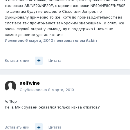
железках AR/NE20/NE20E, старшие железки NE40/NE80E/NE80E
по деньгам будут не дешевле Cisco или Juniper, по
функционалу примерно то же, хотя по производительности на
слот все так проигрывают заморским зверюшкам, и опять же
очень скупой output у команд, ну и поддержка Huawei не
самое дешевое удовольствие.
Изменено
6 марта, 2010
пользователем Askin
Вставить ник
Цитата
aelfwine
Опубликовано
8 марта, 2010
/offtop
т.е. в МРК хуавей оказался только из-за откатов?
Вставить ник
Цитата