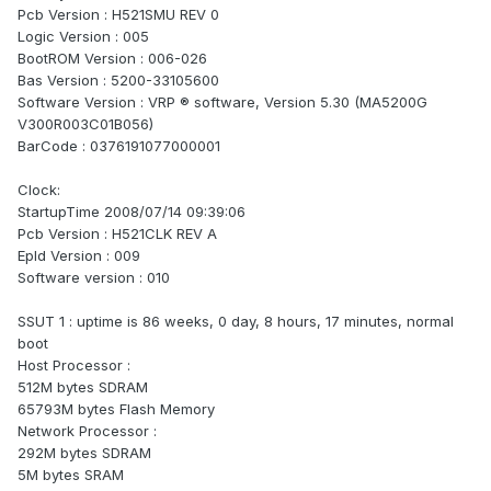
Pcb Version : H521SMU REV 0
Logic Version : 005
BootROM Version : 006-026
Bas Version : 5200-33105600
Software Version : VRP ® software, Version 5.30 (MA5200G
V300R003C01B056)
BarCode : 0376191077000001
Clock:
StartupTime 2008/07/14 09:39:06
Pcb Version : H521CLK REV A
Epld Version : 009
Software version : 010
SSUT 1 : uptime is 86 weeks, 0 day, 8 hours, 17 minutes, normal
boot
Host Processor :
512M bytes SDRAM
65793M bytes Flash Memory
Network Processor :
292M bytes SDRAM
5M bytes SRAM