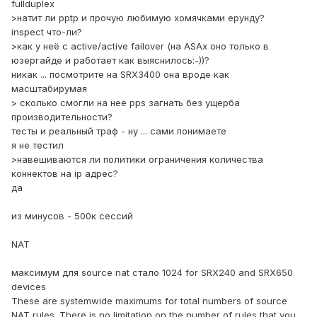
fullduplex
>натит ли pptp и прочую любимую хомячками ерунду?
inspect что-ли?
>как у неё с active/active failover (на ASAх оно только в
юзергайде и работает как выяснилось:-))?
никак ... посмотрите на SRX3400 она вроде как
масштабирумая
> сколько смогли на неё pps загнать без ущерба
производительности?
тесты и реальный траф - ну ... сами понимаете
я не тестил
>навешиваются ли политики ограничения количества
коннектов на ip адрес?
да
из минусов - 500к сессий
NAT
максимум для source nat стало 1024 for SRX240 and SRX650
devices
These are systemwide maximums for total numbers of source
NAT rules. There is no limitation on the number of rules that you