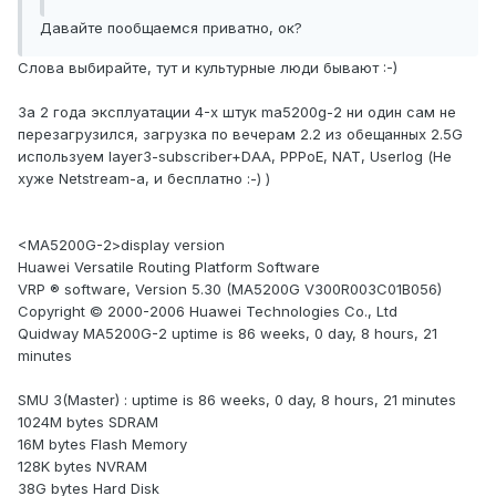
Давайте пообщаемся приватно, ок?
Слова выбирайте, тут и культурные люди бывают :-)
За 2 года эксплуатации 4-х штук ma5200g-2 ни один сам не
перезагрузился, загрузка по вечерам 2.2 из обещанных 2.5G
используем layer3-subscriber+DAA, PPPoE, NAT, Userlog (Не
хуже Netstream-а, и бесплатно :-) )
<MA5200G-2>display version
Huawei Versatile Routing Platform Software
VRP ® software, Version 5.30 (MA5200G V300R003C01B056)
Copyright © 2000-2006 Huawei Technologies Co., Ltd
Quidway MA5200G-2 uptime is 86 weeks, 0 day, 8 hours, 21
minutes
SMU 3(Master) : uptime is 86 weeks, 0 day, 8 hours, 21 minutes
1024M bytes SDRAM
16M bytes Flash Memory
128K bytes NVRAM
38G bytes Hard Disk