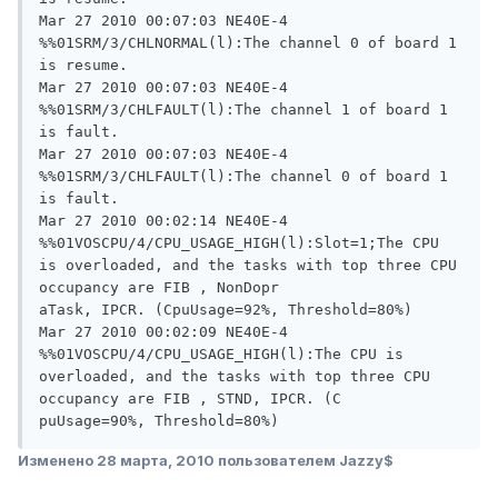
Mar 27 2010 00:07:03 NE40E-4 
%%01SRM/3/CHLNORMAL(l):The channel 0 of board 1 
is resume.

Mar 27 2010 00:07:03 NE40E-4 
%%01SRM/3/CHLFAULT(l):The channel 1 of board 1 
is fault.

Mar 27 2010 00:07:03 NE40E-4 
%%01SRM/3/CHLFAULT(l):The channel 0 of board 1 
is fault.

Mar 27 2010 00:02:14 NE40E-4 
%%01VOSCPU/4/CPU_USAGE_HIGH(l):Slot=1;The CPU 
is overloaded, and the tasks with top three CPU 
occupancy are FIB , NonDopr

aTask, IPCR. (CpuUsage=92%, Threshold=80%)

Mar 27 2010 00:02:09 NE40E-4 
%%01VOSCPU/4/CPU_USAGE_HIGH(l):The CPU is 
overloaded, and the tasks with top three CPU 
occupancy are FIB , STND, IPCR. (C

puUsage=90%, Threshold=80%)
Изменено
28 марта, 2010
пользователем Jazzy$