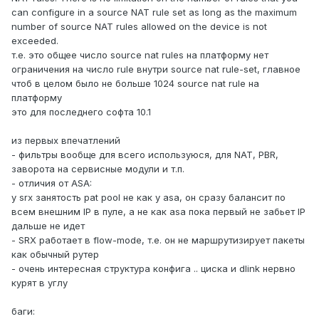
can configure in a source NAT rule set as long as the maximum
number of source NAT rules allowed on the device is not
exceeded.
т.е. это общее число source nat rules на платформу нет
ограничения на число rule внутри source nat rule-set, главное
чтоб в целом было не больше 1024 source nat rule на
платформу
это для последнего софта 10.1
из первых впечатлений
- фильтры вообще для всего используюся, для NAT, PBR,
заворота на сервисные модули и т.п.
- отличия от ASA:
у srx занятость pat pool не как у asa, он сразу балансит по
всем внешним IP в пуле, а не как asa пока первый не забьет IP
дальше не идет
- SRX работает в flow-mode, т.е. он не маршрутизирует пакеты
как обычный рутер
- очень интересная структура конфига .. циска и dlink нервно
курят в углу
баги: