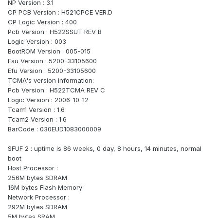
NP Version : 3.1
CP PCB Version : H521CPCE VER.D
CP Logic Version : 400
Pcb Version : H522SSUT REV B
Logic Version : 003
BootROM Version : 005-015
Fsu Version : 5200-33105600
Efu Version : 5200-33105600
TCMA's version information:
Pcb Version : H522TCMA REV C
Logic Version : 2006-10-12
Tcam1 Version : 1.6
Tcam2 Version : 1.6
BarCode : 030EUD1083000009
SFUF 2 : uptime is 86 weeks, 0 day, 8 hours, 14 minutes, normal
boot
Host Processor :
256M bytes SDRAM
16M bytes Flash Memory
Network Processor :
292M bytes SDRAM
5M bytes SRAM