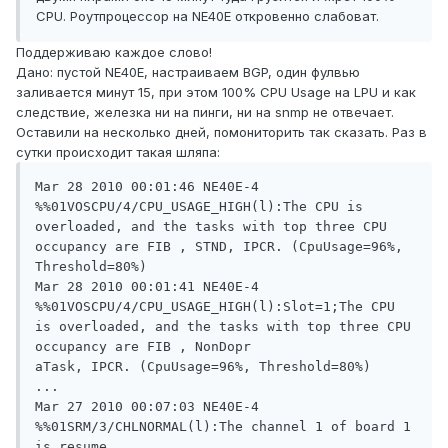
CPU. Роутпроцессор на NE40E откровенно слабоват.
Поддерживаю каждое слово!
Дано: пустой NE40E, настраиваем BGP, один фулвью
заливается минут 15, при этом 100% CPU Usage на LPU и как
следствие, железка ни на пинги, ни на snmp не отвечает.
Оставили на несколько дней, помониторить так сказать. Раз в
сутки происходит такая шляпа:
Mar 28 2010 00:01:46 NE40E-4 
%%01VOSCPU/4/CPU_USAGE_HIGH(l):The CPU is 
overloaded, and the tasks with top three CPU 
occupancy are FIB , STND, IPCR. (CpuUsage=96%, 
Threshold=80%)

Mar 28 2010 00:01:41 NE40E-4 
%%01VOSCPU/4/CPU_USAGE_HIGH(l):Slot=1;The CPU 
is overloaded, and the tasks with top three CPU 
occupancy are FIB , NonDopr

aTask, IPCR. (CpuUsage=96%, Threshold=80%)

...

Mar 27 2010 00:07:03 NE40E-4 
%%01SRM/3/CHLNORMAL(l):The channel 1 of board 1 
is resume.
