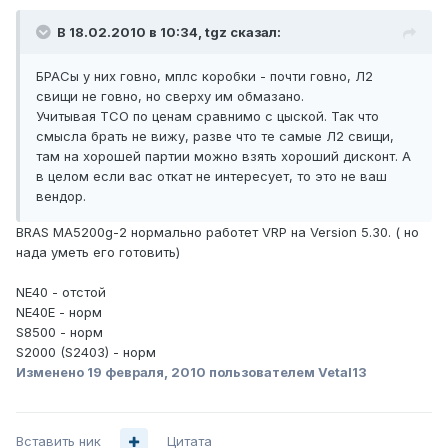
В 18.02.2010 в 10:34, tgz сказал:
БРАСы у них говно, мплс коробки - почти говно, Л2
свищи не говно, но сверху им обмазано.
Учитывая TCO по ценам сравнимо с цыской. Так что
смысла брать не вижу, разве что те самые Л2 свищи,
там на хорошей партии можно взять хороший дисконт. А
в целом если вас откат не интересует, то это не ваш
вендор.
BRAS MA5200g-2 нормально работет VRP на Version 5.30. ( но
нада уметь его готовить)
NE40 - отстой
NE40E - норм
S8500 - норм
S2000 (S2403) - норм
Изменено
19 февраля, 2010
пользователем Vetal13
Вставить ник
Цитата