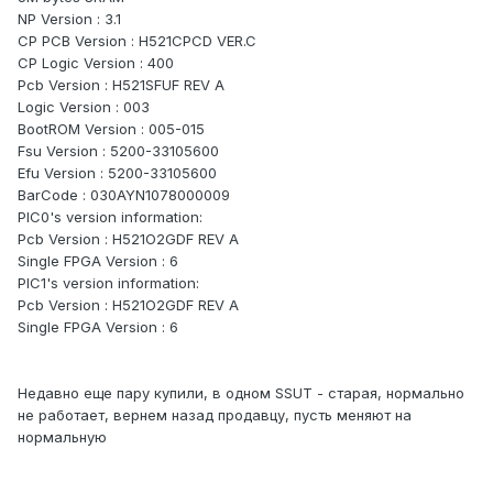
NP Version : 3.1
CP PCB Version : H521CPCD VER.C
CP Logic Version : 400
Pcb Version : H521SFUF REV A
Logic Version : 003
BootROM Version : 005-015
Fsu Version : 5200-33105600
Efu Version : 5200-33105600
BarCode : 030AYN1078000009
PIC0's version information:
Pcb Version : H521O2GDF REV A
Single FPGA Version : 6
PIC1's version information:
Pcb Version : H521O2GDF REV A
Single FPGA Version : 6
Недавно еще пару купили, в одном SSUT - старая, нормально
не работает, вернем назад продавцу, пусть меняют на
нормальную