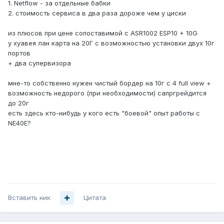
1. Netflow - за отдельные бабки
2. стоимость сервиса в два раза дороже чем у циски
из плюсов при цене сопоставимой с ASR1002 ESP10 + 10G
у хуавея лан карта на 20Г с возможностью установки двух 10г
портов
+ два супервизора
мне-то собственно нужен чистый бордер на 10г с 4 full view +
возможность недорого (при необходимости) сапргрейдится
до 20г
есть здесь кто-нибудь у кого есть "боевой" опыт работы c
NE40E?
Вставить ник
Цитата