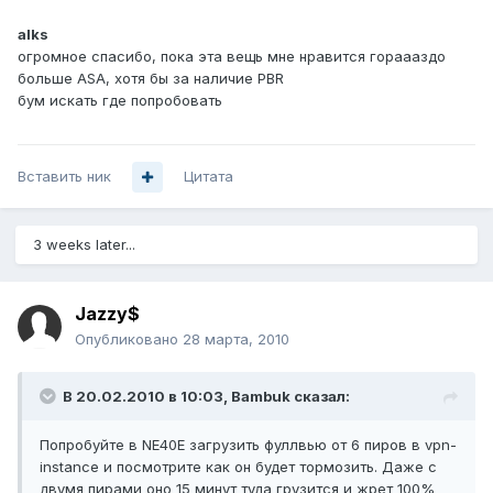
alks
огромное спасибо, пока эта вещь мне нравится гораааздо
больше ASA, хотя бы за наличие PBR
бум искать где попробовать
Вставить ник
Цитата
3 weeks later...
Jazzy$
Опубликовано
28 марта, 2010
В 20.02.2010 в 10:03, Bambuk сказал:
Попробуйте в NE40E загрузить фуллвью от 6 пиров в vpn-
instance и посмотрите как он будет тормозить. Даже с
двумя пирами оно 15 минут туда грузится и жрет 100%