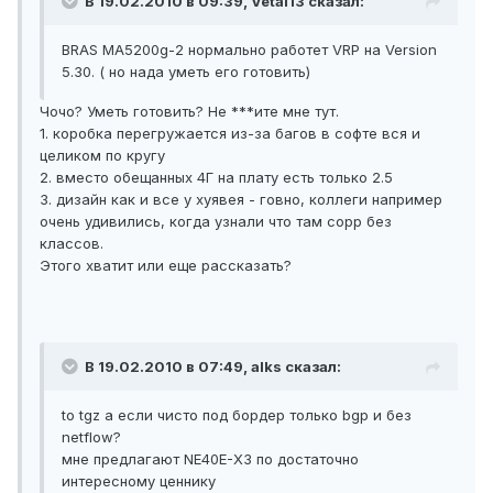
В 19.02.2010 в 09:39, Vetal13 сказал:
BRAS MA5200g-2 нормально работет VRP на Version
5.30. ( но нада уметь его готовить)
Чочо? Уметь готовить? Не ***ите мне тут.
1. коробка перегружается из-за багов в софте вся и
целиком по кругу
2. вместо обещанных 4Г на плату есть только 2.5
3. дизайн как и все у хуявея - говно, коллеги например
очень удивились, когда узнали что там copp без
классов.
Этого хватит или еще рассказать?
В 19.02.2010 в 07:49, alks сказал:
to tgz а если чисто под бордер только bgp и без
netflow?
мне предлагают NE40E-X3 по достаточно
интересному ценнику