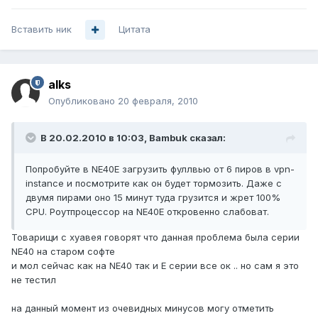
Вставить ник
Цитата
alks
Опубликовано
20 февраля, 2010
В 20.02.2010 в 10:03, Bambuk сказал:
Попробуйте в NE40E загрузить фуллвью от 6 пиров в vpn-
instance и посмотрите как он будет тормозить. Даже с
двумя пирами оно 15 минут туда грузится и жрет 100%
CPU. Роутпроцессор на NE40E откровенно слабоват.
Товарищи с хуавея говорят что данная проблема была серии
NE40 на старом софте
и мол сейчас как на NE40 так и Е серии все ок .. но сам я это
не тестил
на данный момент из очевидных минусов могу отметить