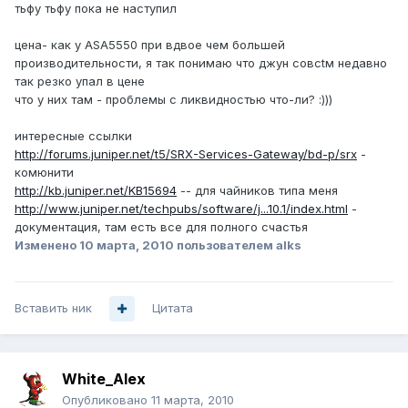
тьфу тьфу пока не наступил
цена- как у ASA5550 при вдвое чем большей
производительности, я так понимаю что джун совсtм недавно
так резко упал в цене
что у них там - проблемы с ликвидностью что-ли? :)))
интересные ссылки
http://forums.juniper.net/t5/SRX-Services-Gateway/bd-p/srx
-
комюнити
http://kb.juniper.net/KB15694
-- для чайников типа меня
http://www.juniper.net/techpubs/software/j...10.1/index.html
-
документация, там есть все для полного счастья
Изменено
10 марта, 2010
пользователем alks
Вставить ник
Цитата
White_Alex
Опубликовано
11 марта, 2010