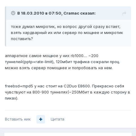
В 18.03.2010 в 07:50, Cramac сказал:
тоже думал микротик, но вопрос другой сразу встает,
взять хардварный их или сервер по мощнее и микротик
поставить?
аппаратное самое мощное у них rb1000.... ~200
туннелей(pptp+rate-limit), 120мбит трафика сожрали проц.
можно взять сервер помощнее и попробовать на нем.
freebsd+mpd5 у нас стоит на C2Duo E8600. Прекрасно себя
чувствуют на 800-900 туннелях(~250Мбит в каждую сторону в
пиках).
Вставить ник
Цитата