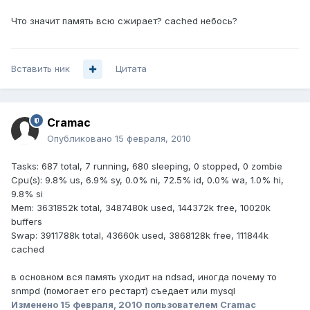
Что значит память всю сжирает? cached небось?
Вставить ник
Цитата
Cramac
Опубликовано
15 февраля, 2010
Tasks: 687 total, 7 running, 680 sleeping, 0 stopped, 0 zombie
Cpu(s): 9.8% us, 6.9% sy, 0.0% ni, 72.5% id, 0.0% wa, 1.0% hi,
9.8% si
Mem: 3631852k total, 3487480k used, 144372k free, 10020k
buffers
Swap: 3911788k total, 43660k used, 3868128k free, 111844k
cached
в основном вся память уходит на ndsad, иногда почему то
snmpd (помогает его рестарт) съедает или mysql
Изменено
15 февраля, 2010
пользователем Cramac