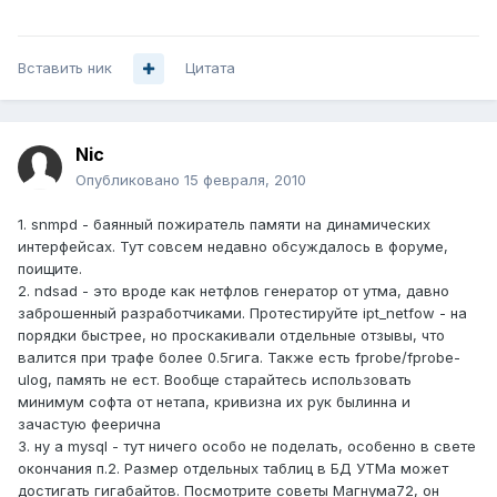
Вставить ник
Цитата
Nic
Опубликовано
15 февраля, 2010
1. snmpd - баянный пожиратель памяти на динамических
интерфейсах. Тут совсем недавно обсуждалось в форуме,
поищите.
2. ndsad - это вроде как нетфлов генератор от утма, давно
заброшенный разработчиками. Протестируйте ipt_netfow - на
порядки быстрее, но проскакивали отдельные отзывы, что
валится при трафе более 0.5гига. Также есть fprobe/fprobe-
ulog, память не ест. Вообще старайтесь использовать
минимум софта от нетапа, кривизна их рук былинна и
зачастую феерична
3. ну а mysql - тут ничего особо не поделать, особенно в свете
окончания п.2. Размер отдельных таблиц в БД УТМа может
достигать гигабайтов. Посмотрите советы Магнума72, он