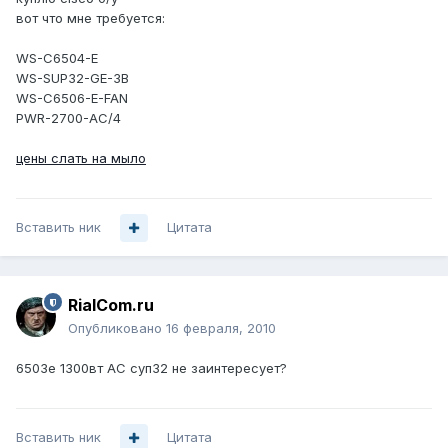
вот что мне требуется:
WS-C6504-E
WS-SUP32-GE-3B
WS-C6506-E-FAN
PWR-2700-AC/4
цены слать на мыло
Вставить ник
Цитата
RialCom.ru
Опубликовано
16 февраля, 2010
6503е 1300вт АС суп32 не заинтересует?
Вставить ник
Цитата