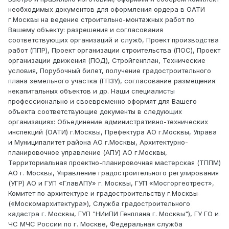
необходимых документов для оформления ордера в ОАТИ
г.Москвы на ведение строительно-монтажных работ по
Вашему объекту: разрешения и согласования
соответствующих организаций и служб, Проект производства
работ (ППР), Проект организации строительства (ПОС), Проект
организации движения (ПОД), Стройгенплан, Технические
условия, Порубочный билет, получение градостроительного
плана земельного участка (ГПЗУ), согласование размещения
некапитальных объектов и др. Наши специалисты
профессионально и своевременно оформят для Вашего
объекта соответствующие документы в следующих
организациях: Объединение административно-технических
инспекций (ОАТИ) г.Москвы, Префектура АО г.Москвы, Управа
и Муниципалитет района АО г.Москвы, Архитектурно-
планировочное управление (АПУ) АО г.Москвы,
Территориальная проектно-планировочная мастерская (ТППМ)
АО г. Москвы, Управление градостроительного регулирования
(УГР) АО и ГУП «ГлавАПУ» г. Москвы, ГУП «Мосгоргеотрест»,
Комитет по архитектуре и градостроительству г.Москвы
(«Москомархитектура»), Служба градостроительного
кадастра г. Москвы, ГУП "НИиПИ Генплана г. Москвы"), ГУ ГО и
ЧС МЧС России по г. Москве, Федеральная служба