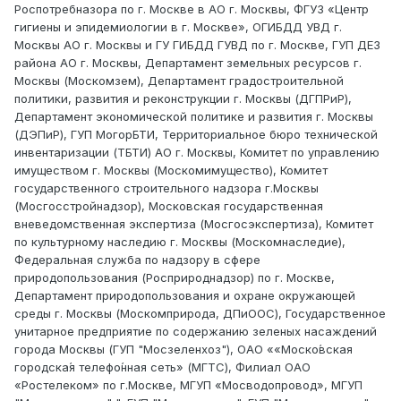
Роспотребназора по г. Москве в АО г. Москвы, ФГУЗ «Центр
гигиены и эпидемиологии в г. Москве», ОГИБДД УВД г.
Москвы АО г. Москвы и ГУ ГИБДД ГУВД по г. Москве, ГУП ДЕЗ
района АО г. Москвы, Департамент земельных ресурсов г.
Москвы (Москомзем), Департамент градостроительной
политики, развития и реконструкции г. Москвы (ДГПРиР),
Департамент экономической политике и развития г. Москвы
(ДЭПиР), ГУП МогорБТИ, Территориальное бюро технической
инвентаризации (ТБТИ) АО г. Москвы, Комитет по управлению
имуществом г. Москвы (Москомимущество), Комитет
государственного строительного надзора г.Москвы
(Мосгосстройнадзор), Московская государственная
вневедомственная экспертиза (Мосгосэкспертиза), Комитет
по культурному наследию г. Москвы (Москомнаследие),
Федеральная служба по надзору в сфере
природопользования (Росприроднадзор) по г. Москве,
Департамент природопользования и охране окружающей
среды г. Москвы (Москомприрода, ДПиООС), Государственное
унитарное предприятие по содержанию зеленых насаждений
города Москвы (ГУП "Мосзеленхоз"), ОАО ««Моско́вская
городска́я телефо́нная сеть» (МГТС), Филиал ОАО
«Ростелеком» по г.Москве, МГУП «Мосводопровод», МГУП