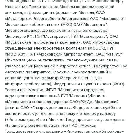
"Мосводоканал" ", ГУП "Мосводосток", ГУП "Москоллектор",
Управление Правительства Москвы по делам наружной
рекламы, информации и оформлении Москвы, ОАО
«Мосэнерго», Энергосбыт и Энергонадзор ОАО "Мосэнерго",
Московская кабельная сеть (МКС) ОАО"Мосэнерго",
Мосэнергонадзор, Департамента Госэнергонадзора
Минэнерго РФ, ГУП"Мосгорсвет", ГУП"Мосгортранс", ОАО
«Московская теплосетевая компания», ОАО «Московская
объединённая электросетевая компания» (МОЭСК), ГУП
«МОСГАЗ», ГУП «Московский метрополитен», ОАО "ИНТУС"
("Информационные технологии, телекоммуникации, связь,
управление информацией в строительстве"), Государственное
унитарное предприятие Проектно-производственный и
деловой центр «Информстройсервис» (ГУП ППДЦ
«Информстройсервис»), Федеральная служба охраны (ФСО)
России по г.Москве, ФГУП "Московская городская
радиотрансляционная сеть", ГУП"Мослифт",Филиал
«Московская железная дорога» ОАО«РЖД», Московский
филиал ОАО «Газпромрегионгаз», Федеральная служба по
экологическому, технологическому и атомному надзору
(«Ростехнадзор») по г.Москве, Государственное учреждение
«Главное управление заказчика» АО г.Москвы,
Государственное учреждение «Инженерная служба района»