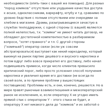
необходимости (опять-таки с вашей же помощью). Для разных
"пород хомяков" отсутствие или ухудшение качества доступа
к аське, одноклассникам, варкрафту, ютубу и т.д. сравнимо по
уровню бедствия с полным отсутствием или очередями за
хлебом в магазине. Драмы, разыгрывающиеся зачастую в
службах техподдержки, с одной стороны (с вашей) являются
полной нелепостью, т.к. "хомяки" не умеют читать договор, не
обладают достаточной компетентностью в разбираемом
вопросе, "хотят странного" и т.п. С другой стороны
("хомячьей") оператор связи (если уж совсем
абстрагироваться) выступает как некий наркодилер, который
выкинул на рынок партию дешёвого и вкусного наркотика и
потом вдруг либо вовсе прекратил его доставку, либо начал
подмешивать примеси, когда число клиентов превысило
критический порог, либо просто усложнил способ получения
наркотика и увеличил время его доставки (не всегда по
своей воле, а по причине проблем у вышестоящих
поставщиков). Проблемы есть, и они, конечно, решаются. Но в
мире правят рыночные взаимоотношения и межоператорский
рынок не исключения, и, если оператору X не угодно иметь
прямой стык с оператором Y - этого стыка не будет, и
оператору X нет никакого дела до "хомяков" и их заботой о