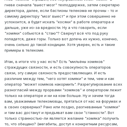
гневе сначала "выест мозг" техподдержке, затем секретарю
директора, далее, если бастионы телекома не прочны - то и
самому директору "мозг выест" и при этом совершенно не
успокоится, а будет искать "косяки" в работе оператора и
дальше, уже из-за вредности. Ну а что говорить, если
"хомяки" собьются в "стаю"? Свернут всё что под руку
попадется, даже горы. Только вот допечь их нужно, конечно,
очень сильно до такой кондиции. Хотя уверен, есть и такие
примеры в телекоме.
Итак, в итоге что у нас есть? Есть "мильёны хомяков"
страждущих связности, и есть совокупность операторов
связи, эту самую связность предоставляющих. И есть
различие между тем, "чего хотят хомяки" и тем, чем и как
оператор "может хомяков накормить". Разрегулирование всех
разногласий между прорвами "хомяков" и оператором лежит
только на операторе и ни на ком больше. Ну и зачем тогда
вам, уважаемые телекомовцы, прятаться от нас на форумах и
в своих серверных? Рано или поздно, разгневанные "хомяки"
и там вас достанут и предъяват вам свои "станности". Вот
только странностью-ли является желание "хомяка" получить
то, что обещано? (мегабиты, доступ к конкретным ресурсам,