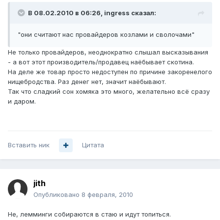
В 08.02.2010 в 06:26, ingress сказал:
"они считают нас провайдеров козлами и сволочами"
Не только провайдеров, неоднократно слышал высказывания
- а вот этот производитель/продавец наёбывает скотина.
На деле же товар просто недоступен по причине закоренелого
нищебродства. Раз денег нет, значит наёбывают.
Так что сладкий сон хомяка это много, желательно всё сразу
и даром.
Вставить ник
Цитата
jith
Опубликовано
8 февраля, 2010
Не, лемминги собираются в стаю и идут топиться.