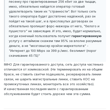
песенку про гарантированные 256 кбит за две тыщщи,
имхо, обязательно найдется оператор готовый
удовлетворить такие их "странности". Вот только сеть
такого оператора будет достаточно надёжной, раз он
пойдет на такой шаг, и в пресловутых договорах он
обязательно пропишет форс-мажоры от него, "белого и
пушистого" не зависящие. И это, имхо, будет нормально,
когда конечный пользователь получит
гарантированную
услугу с аптаймом скажем там 95% за вполне разумные
деньги, а не "мозговысер крэйзи маркетолога" -
"Интернет до 100 Mbps за 399 р./мес. безлимит (порог
скачивание 45 ГБ)"
IMHO Для гарантированного доступа, сеть доступа частенько
отличается от хомяковской. (Не терминировать их на общем
брасе, не ставить свитчи подешевле, резервировать линии
связи, не шарить магистральные линки, ставить КОС на
промежуточных линках, мониторить все это хозяйство).
И качественная последняя миля с гарантированным
обслуживанием будет стоить дороже чем эта сумма.