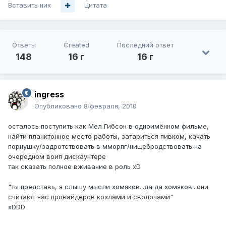
Вставить ник
Цитата
Ответы
Created
Последний ответ
148
16 г
16 г
ingress
Опубликовано
8 февраля, 2010
осталось поступить как Мел Гибсон в одноимённом фильме,
найти планктонное место работы, затариться пивком, качать
порнушку/задротствовать в мморпг/нищебродствовать на
очередном воип дискаунтере
так сказать полное вживание в роль xD
"ты представь, я слышу мысли хомяков...да да хомяков...они
считают нас провайдеров козлами и сволочами"
xDDD