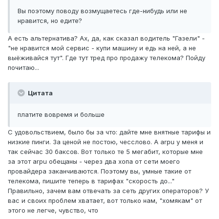
Вы поэтому поводу возмущаетесь где-нибудь или не
нравится, но едите?
А есть альтернатива? Ах, да, как сказал водитель "Газели" -
"не нравится мой сервис - купи машину и едь на ней, а не
выёживайся тут". Где тут тред про продажу телекома? Пойду
почитаю...
Цитата
платите вовремя и больше
С удовольствием, было бы за что: дайте мне внятные тарифы и
низкие пинги. За ценой не постою, чесслово. А arpu у меня и
так сейчас 30 баксов. Вот только те 5 мегабит, которые мне
за этот arpu обещаны - через два хопа от сети моего
провайдера заканчиваются. Поэтому вы, умные такие от
телекома, пишите теперь в тарифах "скорость до..."
Правильно, зачем вам отвечать за сеть других операторов? У
вас и своих проблем хватает, вот только нам, "хомякам" от
этого не легче, чувство, что