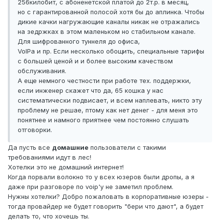
256килобит, с абоненетской платой до 2т.р. в месяц,
но с гарантированной полосой хотя бы до аплинка. Чтобы
дикие качки нагружающие каналы никак не отражались
на зедржках в этом маленьком но стабильном канале.
Для шифрованного туннеля до офиса,
VoIPа и пр. Если несколько обощить, специальные тарифы
с большей ценой и и более высоким качеством
обслуживания.
А еще немного честности при работе тех. поддержки,
если инженер скажет что да, 65 кошка у нас
систематически подвисает, и всем наплевать, никто эту
проблему не решае, птому как нет денег - для меня это
понятнее и намного приятнее чем постоянно слушать
отговорки.
Да пусть все
домашние
пользователи с такими
требованиями идут в лес!
Хотелки это не домашний интернет!
Когда порвали волокно то у всех юзеров были дропы, а я
даже при разговоре по voip'у не заметил проблем.
Нужны хотелки? Добро пожаловать в корпоративные юзеры -
тогда провайдер не будет говорить "бери что дают", а будет
делать то, что хочешь ты.