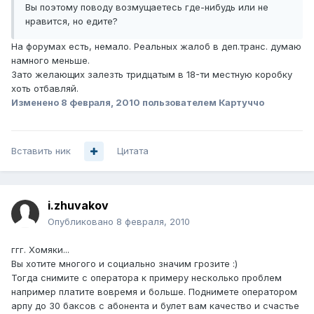
Вы поэтому поводу возмущаетесь где-нибудь или не
нравится, но едите?
На форумах есть, немало. Реальных жалоб в деп.транс. думаю
намного меньше.
Зато желающих залезть тридцатым в 18-ти местную коробку
хоть отбавляй.
Изменено
8 февраля, 2010
пользователем Картуччо
Вставить ник
Цитата
i.zhuvakov
Опубликовано
8 февраля, 2010
ггг. Хомяки...
Вы хотите многого и социально значим грозите :)
Тогда снимите с оператора к примеру несколько проблем
например платите вовремя и больше. Поднимете оператором
арпу до 30 баксов с абонента и булет вам качество и счастье