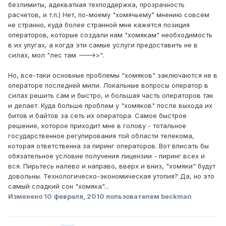
безлимиты, адекватная техподдержка, прозрачность
расчетов, и т.п.) Нет, по-моему "хомячьему" мнению совсем
не странно, куда более странной мне кажется позиция
операторов, которые создали нам "хомякам" необходимость
в их улугах, а когда эти самые услуги предоставить не в
силах, мол "лес там --->>".
Но, все-таки основные проблемы "хомяков" заключаются не в
операторе последней мили. Локальные вопросы оператор в
силах решить сам и быстро, и большая часть операторов так
и делает. Куда больше проблем у "хомяков" после выхода их
битов и байтов за сеть их оператора. Самое быстрое
решение, которое приходит мне в голову - тотальное
государственное регулирования той области телекома,
которая ответственна за пиринг операторов. Вот вписать бы
обязательное условие получения лицензии - пиринг всех и
вся. Пирьтесь налево и направо, вверх и вниз, "хомяки" будут
довольны. Технологическо-экономическая утопия? Да, но это
самый сладкий сон "хомяка"...
Изменено
10 февраля, 2010
пользователем beckman