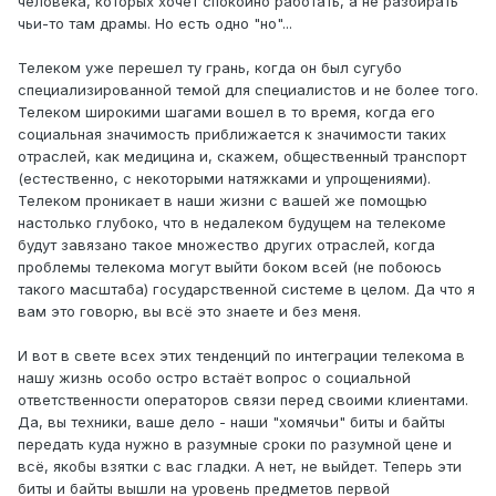
человека, которых хочет спокойно работать, а не разбирать
чьи-то там драмы. Но есть одно "но"...
Телеком уже перешел ту грань, когда он был сугубо
специализированной темой для специалистов и не более того.
Телеком широкими шагами вошел в то время, когда его
социальная значимость приближается к значимости таких
отраслей, как медицина и, скажем, общественный транспорт
(естественно, с некоторыми натяжками и упрощениями).
Телеком проникает в наши жизни с вашей же помощью
настолько глубоко, что в недалеком будущем на телекоме
будут завязано такое множество других отраслей, когда
проблемы телекома могут выйти боком всей (не побоюсь
такого масштаба) государственной системе в целом. Да что я
вам это говорю, вы всё это знаете и без меня.
И вот в свете всех этих тенденций по интеграции телекома в
нашу жизнь особо остро встаёт вопрос о социальной
ответственности операторов связи перед своими клиентами.
Да, вы техники, ваше дело - наши "хомячьи" биты и байты
передать куда нужно в разумные сроки по разумной цене и
всё, якобы взятки с вас гладки. А нет, не выйдет. Теперь эти
биты и байты вышли на уровень предметов первой