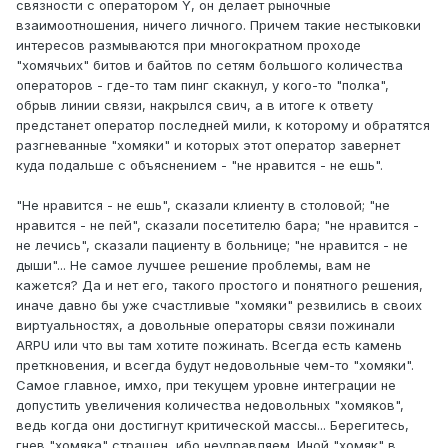
связности с оператором Y, он делает рыночные
взаимоотношения, ничего личного. Причем такие нестыковки
интересов размываются при многократном проходе
"хомячьих" битов и байтов по сетям большого количества
операторов - где-то там пинг скакнул, у кого-то "полка",
обрыв линии связи, накрылся свич, а в итоге к ответу
предстанет оператор последней мили, к которому и обратятся
разгневанные "хомяки" и которых этот оператор завернет
куда подальше с объяснением - "не нравится - не ешь".
"Не нравится - не ешь", сказали клиенту в столовой; "не
нравится - не пей", сказали посетителю бара; "не нравится -
не лечись", сказали пациенту в больнице; "не нравится - не
дыши"... Не самое лучшее решение проблемы, вам не
кажется? Да и нет его, такого простого и понятного решения,
иначе давно бы уже счастливые "хомяки" резвились в своих
виртуальностях, а довольные операторы связи пожинали
ARPU или что вы там хотите пожинать. Всегда есть камень
преткновения, и всегда будут недовольные чем-то "хомяки".
Самое главное, имхо, при текущем уровне интеграции не
допустить увеличения количества недовольных "хомяков",
ведь когда они достигнут критической массы... Берегитесь,
гнев "хомяка" страшен, ибо неуправляем. Иной "хомяк" в