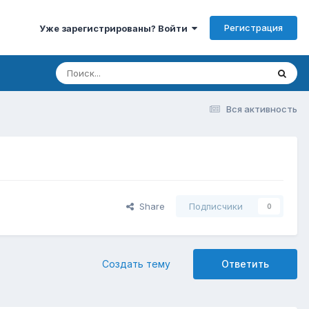
Регистрация
Уже зарегистрированы? Войти
Вся активность
Share
Подписчики
0
Создать тему
Ответить