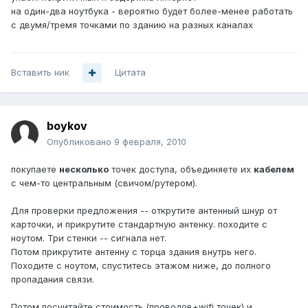
на один-два ноутбука - вероятно будет более-менее работать
с двумя/тремя точками по зданию на разных каналах
Вставить ник
Цитата
boykov
Опубликовано
9 февраля, 2010
покупаете
несколько
точек доступа, объединяете их
кабелем
с чем-то центральным (свичом/рутером).
Для проверки предложения -- открутите антенный шнур от
карточки, и прикрутите стандартную антенку. походите с
ноутом. Три стенки -- сигнала нет.
Потом прикрутите антенну с торца здания внутрь него.
Походите с ноутом, спуститесь этажом ниже, до полного
пропадания связи.
Потом посчитайте стоимость (проводов+wifi точек) и