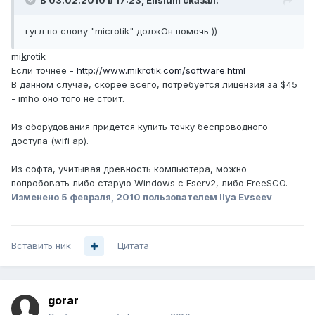
В 03.02.2010 в 17:23, Elisium сказал:
гугл по слову "microtik" должОн помочь ))
mi
k
rotik
Если точнее -
http://www.mikrotik.com/software.html
В данном случае, скорее всего, потребуется лицензия за $45
- imho оно того не стоит.
Из оборудования придётся купить точку беспроводного
доступа (wifi ap).
Из софта, учитывая древность компьютера, можно
попробовать либо старую Windows с Eserv2, либо FreeSCO.
Изменено
5 февраля, 2010
пользователем Ilya Evseev
Вставить ник
Цитата
gorar