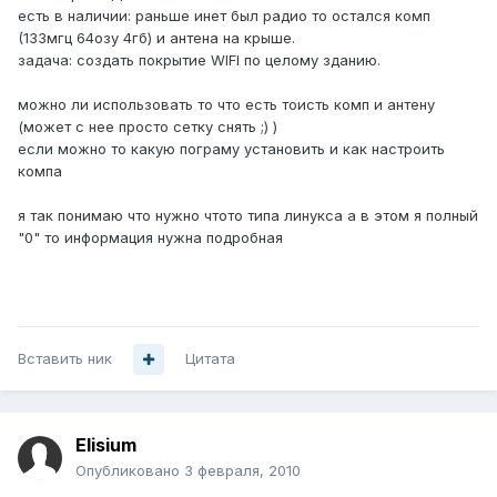
есть в наличии: раньше инет был радио то остался комп
(133мгц 64озу 4гб) и антена на крыше.
задача: создать покрытие WIFI по целому зданию.
можно ли использовать то что есть тоисть комп и антену
(может с нее просто сетку снять ;) )
если можно то какую пограму установить и как настроить
компа
я так понимаю что нужно чтото типа линукса а в этом я полный
"0" то информация нужна подробная
Вставить ник
Цитата
Elisium
Опубликовано
3 февраля, 2010