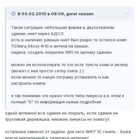
В 03.02.2010 в 08:09, gorar сказал:
Такая ситуация: небольшая фирма в двухэтажном
здании. инет через АДСЛ.
есть в наличии: раньше инет был радио то остался комп
(133мгц 64озу 4гб) и антена на крыше.
задача: создать покрытие WIFI по целому зданию.
можно ли использовать то что есть тоисть комп и антену
(может с нее просто сетку снять ;) )
если можно то какую пограму установить и как
настроить компа
я так понимаю что нужно чтото типа линукса а в этом я
полный "0" то информация нужна подробная
одной антенной всё здание не покрыть, если здание не
трухлявая деревяшка. никакие линуксы не помогут.
остальное зависит от задачи. для чего WiFi? 1C гонять - боже
упаси! некритичный к задержка интернет