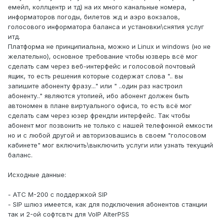
емейл, коллцентр и тд) на их много канальные номера,
информаторов погоды, билетов жд и аэро вокзалов,
голосового информатора баланса и установки\снятия услуг
итд.
Платформа не принципиальна, можно и Linux и windows (но не
желательно), основное требование чтобы юзверь всё мог
сделать сам через веб-интерфейс и голосовой почтовый
ящик, то есть решения которые содержат слова ".. вы
запишите абоненту фразу..." или " ..один раз настроил
абоненту.." являются утопией, ибо абонент должен быть
автономен в плане виртуального офиса, то есть всё мог
сделать сам через юзер френдли интерфейс. Так чтобы
абонент мог позвонить не только с нашей телефонной емкости
но и с любой другой и авторизовашись в своем "голосовом
кабинете" мог включить\выключить услуги или узнать текущий
баланс.
Исходные данные:
- АТС М-200 с поддержкой SIP
- SIP шлюз имеется, как для подключения абонентов станции
так и 2-ой софтсвтч для VoIP AlterPSS