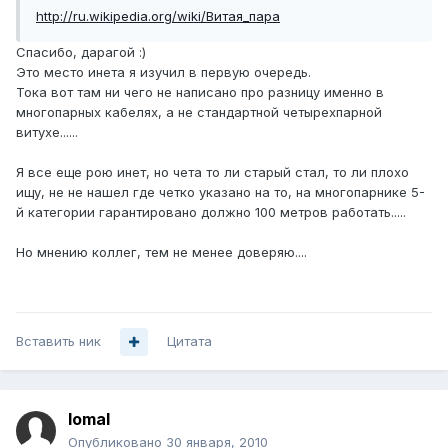
http://ru.wikipedia.org/wiki/Витая_пара
Спасибо, дарагой :)
Это место инета я изучил в первую очередь.
Тока вот там ни чего не написано про разницу именно в
многопарных кабелях, а не стандартной четырехпарной
витухе......
Я все еще рою инет, но чета то ли старый стал, то ли плохо
ищу, не не нашел где четко указано на то, на многопарнике 5-
й категории гарантировано должно 100 метров работать.....
Но мнению коллег, тем не менее доверяю....
Вставить ник
Цитата
lomal
Опубликовано
30 января, 2010