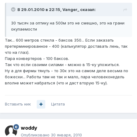
В 29.01.2010 в 22:15, Vanger_ сказал:
30 тысяч за оптику на 500м это не смешно, это на грани
окупаемости
Так... 600 метров стекла - баксов 350... Если заказать
претерминированное - 400 (калькулятор доставать лень, так
что на глаз).
Пара конвертеров - 100 баксов.
Так что если своими силами - можно в 15-ку уложиться.
Ну а для фирмы тянуть - то 30к это на самом деле весьма по
божески... Работы там не так и мало, пара человеконедель
вполне может набраться (что и даст вторую 15-ку).
Вставить ник
Цитата
woddy
Опубликовано
30 января, 2010