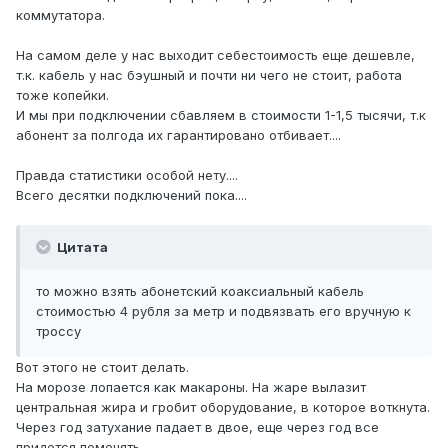
коммутатора.
На самом деле у нас выходит себестоимость еще дешевле,
т.к. кабель у нас бэушный и почти ни чего не стоит, работа
тоже копейки.
И мы при подключении сбавляем в стоимости 1-1,5 тысячи, т.к
абонент за полгода их гарантировано отбивает....
Правда статистики особой нету....
Всего десятки подключений пока....
Цитата
то можно взять абонетский коаксиальный кабель
стоимостью 4 рубля за метр и подвязвать его вручную к
троссу
Вот этого не стоит делать.
На морозе лопается как макароны. На жаре вылазит
центральная жира и гробит оборудование, в которое воткнута.
Через год затухание падает в двое, еще через год все
придется поменять...