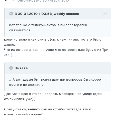
Опубликовано
30 января, 2010
В 30.01.2010 в 03:58, woddy сказал:
вот только с телеконнектом я бы поостерегся
связываться...
конечно знаю я как они в офис к нам тянули... но это было
давно...
Что их остерегаться, я лучше мтс остерегаться буду с их Три
Жо :)
Цитата
... А вот давал бы тысячи две-три вопросов бы скорее
всего и не возникло.
Дак вот я щас пытаюсь собрать молодежь по улице (один
откликнулся уже) ).
Сразу скажу, вешать они на столбы хотят (да это и
единственный вариант).