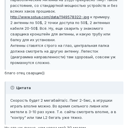
расстояние, со стандартной мощностью устройств и без
всяких хаков прошивок.
http://www.sstua.com/data/1149578322-.jpg
к примеру.
2 антенны по 50$, 2 точки доступа по 50$, 2 антенных
кабеля 20-50$. Всё. Ну, еще сварить у знакомого
сварщика кронштейн для антенны, и какую трубу или
балку для их установки.
Антенны ставятся строго на глаз, центральная палка
должна смотреть на другую антенну. Лепесток
(диаграмма направленности) там здоровый, совсем уж
промахнутся сложно.
благо отец сварщик))
Цитата
Скорость будет 2 мегабайта/с. Пинг 2-5мс, в игрушки
играть вполне можно. Во время сильного ливня или
метели в 3-10 раз хуже. Т.е. сайты смотреть вполне, а в
"контру" или там L2 бегать уже тяжко.
Ну это уж лучше, чем через мой 3G модем...