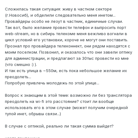
Сложилась такая ситуация: живу в частном секторе
(г.Новосиб), и обделили следовательно меня инетом...
Провайдеры особо не лезут в частник, единичные случаи.
Так вот, было желание провести телефон и выпросить порт
web-stream, но в сибирь телекоме меня вежливо вогнали в
цикл условий его установки, короче не могут они поставить.
Прознал про провайдера телеконнект, они рядом находятся с
моим поселком. Позвонил, и оказалось что они завели оптику
для администрации, и предлагают за 30тыс провести ко мне
(что смешно :) ).
И так есть улица в ~550м, есть пока небольшое желание их
преодолеть...
Попробую привлечь молодежь по этой улице...
Вопрос к знающим в этой теме: возможно ли без транслятора
преодолеть на wi-fi это расстояние? стоит ли вообще
использовать его в этом случае (может получим очередной
тупой инет, обрывы связи...)
В случае с оптикой, реально ли такая сумма выйдет?