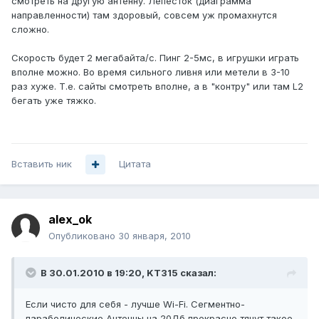
смотреть на другую антенну. Лепесток (диаграмма
направленности) там здоровый, совсем уж промахнутся
сложно.
Скорость будет 2 мегабайта/с. Пинг 2-5мс, в игрушки играть
вполне можно. Во время сильного ливня или метели в 3-10
раз хуже. Т.е. сайты смотреть вполне, а в "контру" или там L2
бегать уже тяжко.
Вставить ник
Цитата
alex_ok
Опубликовано
30 января, 2010
В 30.01.2010 в 19:20, KT315 сказал:
Если чисто для себя - лучше Wi-Fi. Сегментно-
параболические Антенны на 20Дб прекрасно тянут такое