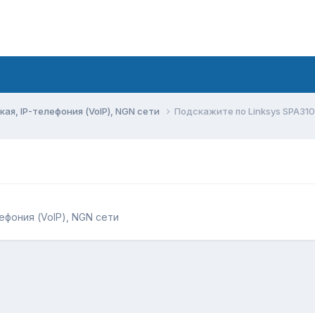
ая, IP-телефония (VoIP), NGN сети
Подскажите по Linksys SPA31
ефония (VoIP), NGN сети