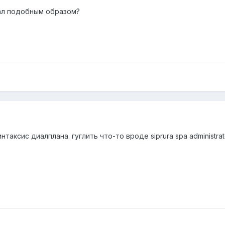
ал подобным образом?
таксис диалплана. гуглить что-то вроде siprura spa administrat