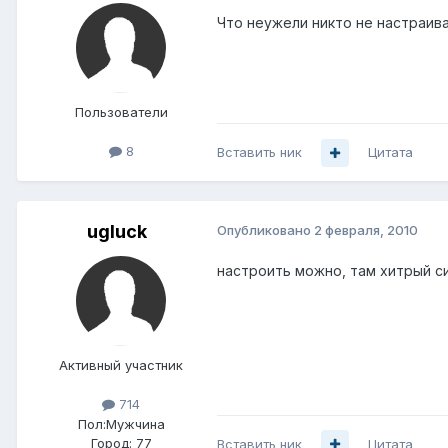
Что неужели никто не настраив
Пользователи
8
Вставить ник
Цитата
ugluck
Опубликовано
2 февраля, 2010
настроить можно, там хитрый син
Активный участник
714
Пол:
Мужчина
Город:
77
Вставить ник
Цитата