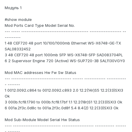
Модуль 1
#show module
Mod Ports Card Type Model Serial No.
--- ----- -------------------------------------- ------------------ --
---------
1 48 CEF720 48 port 10/100/1000mb Ethernet WS-X6748-GE-TX
SAL08332452
3 48 CEF720 48 port 1000mb SFP WS-X6748-SFP SAD083704PL
6 2 Supervisor Engine 720 (Active) WS-SUP720-3B SAL1130VGY0
Mod MAC addresses Hw Fw Sw Status
--- ---------------------------------- ------ ------------ -----------
- -------
1 0012.0092.c864 to 0012.0092.c893 2.0 12.2(14r)S5 12.2(33)SXI3
Ok
3 000b.fcf8.1790 to 000b.fcf8.17bf 1.1 12.2(18r)S1 12.2(33)SXI3 Ok
6 001a.2f3c.0d8c to 001a.2f3c.0d8f 5.4 8.4(2) 12.2(33)SXI3 Ok
Mod Sub-Module Model Serial Hw Status
---- --------------------------- ------------------ ----------- ------
- -------