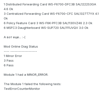
1 Distributed Forwarding Card WS-F6700-DFC3B SAL1222S3GA
4.6 Ok
3 Centralized Forwarding Card WS-F6700-CFC SAL1327T7YX 4.1
Ok
6 Policy Feature Card 3 WS-F6K-PFC3B SAL1130VZ46 2.3 Ok
6 MSFC3 Daughterboard WS-SUP720 SAL1111JVQV 3.0 Ok
А вот еще... :-(
Mod Online Diag Status
---- -------------------
1 Minor Error
3 Pass
6 Pass
Module 1 had a MINOR_ERROR.
The Module 1 failed the following tests:
TestErrorCounterMonitor