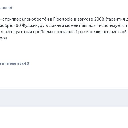
енено)
триппер),приобретён в Fibertoolе в августе 2008 (гарантия д
риобрёл 60 Фуджикуру,в данный момент аппарат используется
д эксплуатации проблема возникала 1 раз и решилась чисткой
иров
вателем svc43