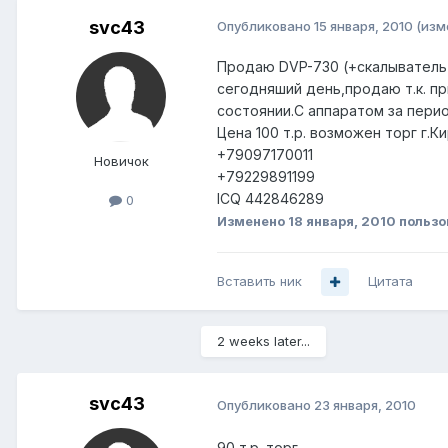
svc43
Опубликовано
15 января, 2010
(изм
Продаю DVP-730 (+скалыватель+с
сегодняший день,продаю т.к. п
состоянии.С аппаратом за перио
Цена 100 т.р. возможен торг г.К
+79097170011
Новичок
+79229891199
ICQ 442846289
0
Изменено
18 января, 2010
пользо
Вставить ник
Цитата
2 weeks later...
svc43
Опубликовано
23 января, 2010
90 т.р. торг