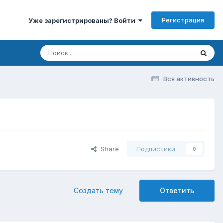
Регистрация
Уже зарегистрированы? Войти
Вся активность
Share
Подписчики
0
Создать тему
Ответить