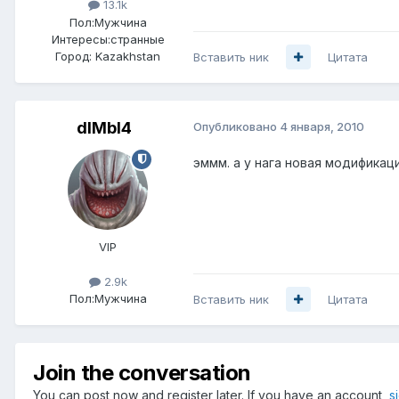
13.1k
Пол:
Мужчина
Интересы:
странные
Город:
Kazakhstan
Вставить ник
Цитата
dIMbI4
Опубликовано
4 января, 2010
эммм. а у нага новая модифика
VIP
2.9k
Пол:
Мужчина
Вставить ник
Цитата
Join the conversation
You can post now and register later. If you have an account,
s