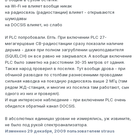
на Wi-Fi не влияет вообще никак
на радиосвязь (радиостанции) влияет - открываются
шумодавы
на DOCSIS влияет, но слабо
И PLC попробовали. Епть. При включении PLC 27-
мегагерцовые CB-радиостанции сразу показали наличие
дерьма - даже при полном загрублении шумоподавителя
(SQUELCH) он все равно не закрывался. А вообще включение
PLC было заметно на расстоянии 30-35 метров от здания.
Также народ проверил в поселке. Тут вообще дрова - при
обчыной разводке по столбам разнесенными проводами
сильная наводка на поездную радиосвязь выше 2 МГц (там
рядом ЖД-станция, и многие из поселка там работают, сын
одного из них и проверял).
И еще интересное наблюдение - при включении PLC очень
обиделся обратный канал DOCSIS.
В абсолютных единицах уровни не измерялись, уж извините,
не было под рукой спектроанализатора.
Изменено
29 декабря, 2009
пользователем straus