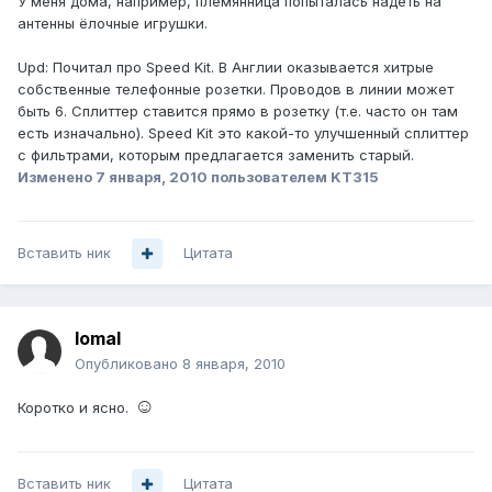
У меня дома, например, племянница попыталась надеть на
антенны ёлочные игрушки.
Upd: Почитал про Speed Kit. В Англии оказывается хитрые
собственные телефонные розетки. Проводов в линии может
быть 6. Сплиттер ставится прямо в розетку (т.е. часто он там
есть изначально). Speed Kit это какой-то улучшенный сплиттер
c фильтрами, которым предлагается заменить старый.
Изменено
7 января, 2010
пользователем KT315
Вставить ник
Цитата
lomal
Опубликовано
8 января, 2010
☺
Коротко и ясно.
Вставить ник
Цитата