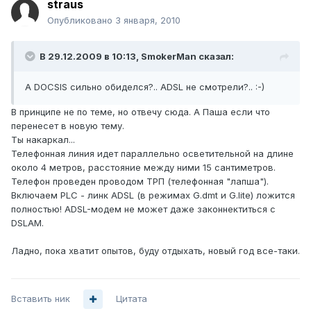
straus
Опубликовано
3 января, 2010
В 29.12.2009 в 10:13, SmokerMan сказал:
А DOCSIS сильно обиделся?.. ADSL не смотрели?.. :-)
В принципе не по теме, но отвечу сюда. А Паша если что
перенесет в новую тему.
Ты накаркал...
Телефонная линия идет параллельно осветительной на длине
около 4 метров, расстояние между ними 15 сантиметров.
Телефон проведен проводом ТРП (телефонная "лапша").
Включаем PLC - линк ADSL (в режимах G.dmt и G.lite) ложится
полностью! ADSL-модем не может даже законнектиться с
DSLAM.
Ладно, пока хватит опытов, буду отдыхать, новый год все-таки.
Вставить ник
Цитата