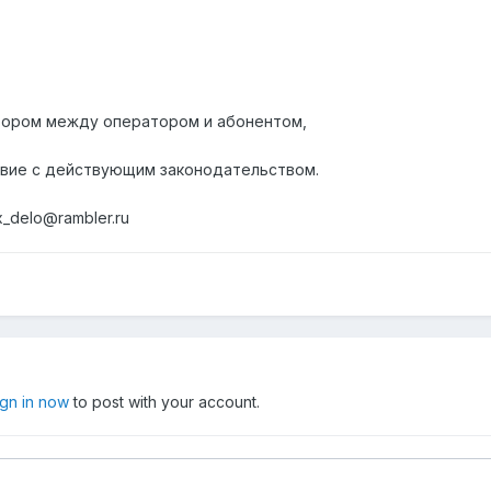
овором между оператором и абонентом,
твие с действующим законодательством.
_delo@rambler.ru
ign in now
to post with your account.