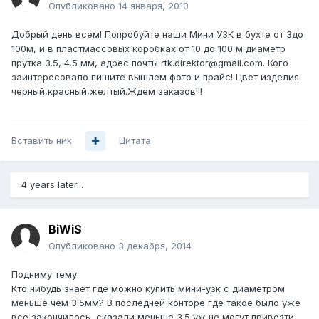
Опубликовано
14 января, 2010
Добрый день всем! Попробуйте наши Мини УЗК в бухте от 3до
100м, и в пластмассовых коробках от 10 до 100 м диаметр
прутка 3.5, 4.5 мм, адрес почты rtk.direktor@gmail.com. Кого
заинтересовало пишите вышлем фото и прайс! Цвет изделия
черный,красный,желтый.Ждем заказов!!!
Вставить ник
Цитата
4 years later...
BiWiS
Опубликовано
3 декабря, 2014
Подниму тему.
Кто нибудь знает где можно купить мини-узк с диаметром
меньше чем 3.5мм? В последней конторе где такое было уже
все закончилось, сказали меньше 3.5 уж не могут привезти.