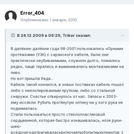
Error_404
Опубликовано
1 января, 2010
В 24.12.2009 в 06:29, Trikar сказал:
В далёкие-далёкие года 98-2001 пользовались чОрными
протяжками (УЗК) с саранского кабеля, были они
практически неубиваемыми, служили долго, ломались
редко, чаще терялись и выменивались монтажниками на
пиво.
Но вот пришла беда...
Кабель такой кончился, в новых поставках кабель пошел
либо с неизолированным прутком, либо со сталькой
снаружи. Счастье отвернулось от нас. Запасы к 2003-
ему иссякли. Рубить протянутую оптику ни у кого рука не
поднималась.
Стали пользоваться просто стеклопластиковой
сердцевиной, которая быстро изнашивалась, нозя руки-
шею-
всёдочегодотрагиваласьвключаялюбопытныхклиентов :).