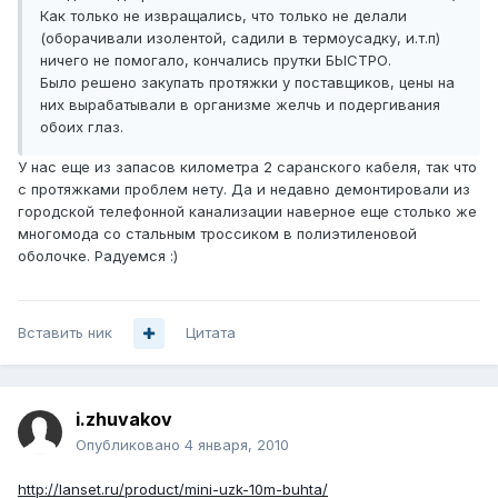
Как только не извращались, что только не делали
(оборачивали изолентой, садили в термоусадку, и.т.п)
ничего не помогало, кончались прутки БЫСТРО.
Было решено закупать протяжки у поставщиков, цены на
них вырабатывали в организме желчь и подергивания
обоих глаз.
У нас еще из запасов километра 2 саранского кабеля, так что
с протяжками проблем нету. Да и недавно демонтировали из
городской телефонной канализации наверное еще столько же
многомода со стальным троссиком в полиэтиленовой
оболочке. Радуемся :)
Вставить ник
Цитата
i.zhuvakov
Опубликовано
4 января, 2010
http://lanset.ru/product/mini-uzk-10m-buhta/