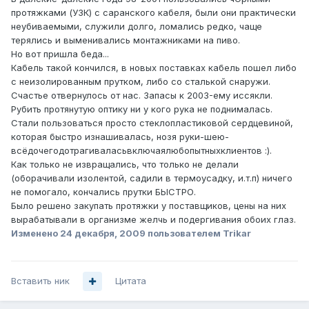
протяжками (УЗК) с саранского кабеля, были они практически
неубиваемыми, служили долго, ломались редко, чаще
терялись и выменивались монтажниками на пиво.
Но вот пришла беда...
Кабель такой кончился, в новых поставках кабель пошел либо
с неизолированным прутком, либо со сталькой снаружи.
Счастье отвернулось от нас. Запасы к 2003-ему иссякли.
Рубить протянутую оптику ни у кого рука не поднималась.
Стали пользоваться просто стеклопластиковой сердцевиной,
которая быстро изнашивалась, нозя руки-шею-
всёдочегодотрагиваласьвключаялюбопытныхклиентов :).
Как только не извращались, что только не делали
(оборачивали изолентой, садили в термоусадку, и.т.п) ничего
не помогало, кончались прутки БЫСТРО.
Было решено закупать протяжки у поставщиков, цены на них
вырабатывали в организме желчь и подергивания обоих глаз.
Изменено
24 декабря, 2009
пользователем Trikar
Вставить ник
Цитата