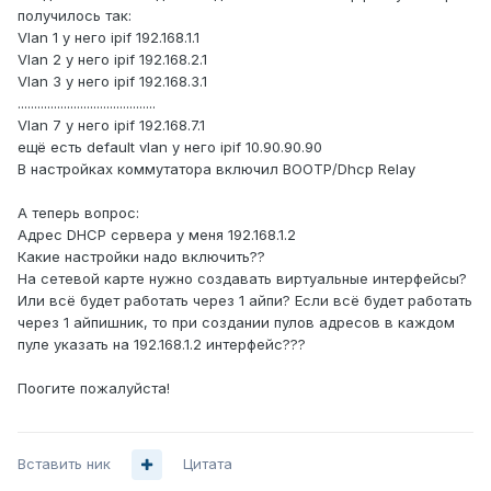
получилось так:
Vlan 1 у него ipif 192.168.1.1
Vlan 2 у него ipif 192.168.2.1
Vlan 3 у него ipif 192.168.3.1
..........................................
Vlan 7 у него ipif 192.168.7.1
ещё есть default vlan у него ipif 10.90.90.90
В настройках коммутатора включил BOOTP/Dhcp Relay
А теперь вопрос:
Адрес DHCP сервера у меня 192.168.1.2
Какие настройки надо включить??
На сетевой карте нужно создавать виртуальные интерфейсы?
Или всё будет работать через 1 айпи? Если всё будет работать
через 1 айпишник, то при создании пулов адресов в каждом
пуле указать на 192.168.1.2 интерфейс???
Поогите пожалуйста!
Вставить ник
Цитата