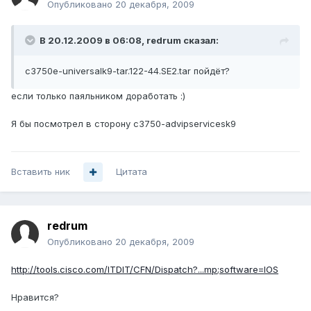
Опубликовано
20 декабря, 2009
В 20.12.2009 в 06:08, redrum сказал:
c3750e-universalk9-tar.122-44.SE2.tar пойдёт?
если только паяльником доработать :)
Я бы посмотрел в сторону c3750-advipservicesk9
Вставить ник
Цитата
redrum
Опубликовано
20 декабря, 2009
http://tools.cisco.com/ITDIT/CFN/Dispatch?...mp;software=IOS
Нравится?