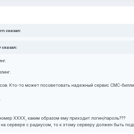
orn сказал:
D сказал:
нг.
линг.
исов. Кто-то может посоветовать надежный сервис СМС-билли
.
номер ХХХХ, каким образом ему приходит логин/пароль???
т на сервере с радиусом, то к этому серверу должен быть п