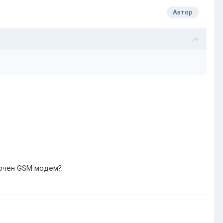
Автор
?
лючен GSM модем?