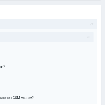
нг?
одключен GSM модем?