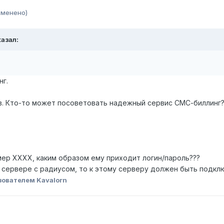
зменено)
казал:
.
нг.
в. Кто-то может посоветовать надежный сервис СМС-биллинг
мер ХХХХ, каким образом ему приходит логин/пароль???
а сервере с радиусом, то к этому серверу должен быть подк
зователем Kavalorn