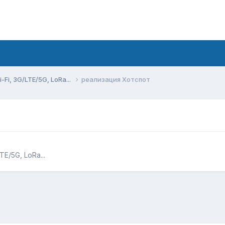
Fi, 3G/LTE/5G, LoRa...
реализация Хотспот
E/5G, LoRa...