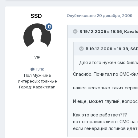
SSD
Опубликовано
20 декабря, 2009
В 19.12.2009 в 19:56, Kaval
В 19.12.2009 в 19:38, SS
VIP
Для этого нужен смс билли
13.1k
Спасибо. Почитал по СМС-бил
Пол:
Мужчина
Интересы:
странные
Город:
Kazakhstan
нашел несколько таких серв
И еще, может глупый, вопрос
Как это все работает???
вот отправил клиент СМС на 
если генерация логинов иде