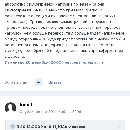
абсолютно симметричной нагрузке по фазам (а она
симметричной быть не может в принципе, вы же не
согласуете с соседями включение электро плит и прочих
пылесосов.). При полностью симметричной нагрузке на
нулевом проводе тока нету. он там появляется при перекосе
нагрузок. Чем больше перекос, тем больше будет напряжение
между оторванным 0 (куда приедет потенциал с чужой фазы) и
оставшейся фазы. И телефизоры горят только так у трети
жильцов, при обрыве 0 в подвале или там, у трансформатора
в деревне.
Изменено
20 декабря, 2009
пользователем st_re
Вставить ник
Цитата
lomal
Опубликовано
20 декабря, 2009
В 20.12.2009 в 16:11, KlAnIv сказал: