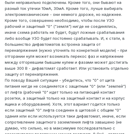
были неправильно подключены. Кроме того, они бывают на
разный ток утечки 10мА, 30мА. Кроме того, лучше выбирать
электромеханические - они немного дороже, но надежнее.
Кроме того, совершенно необходимо, чтобы после УЗО
рабочий и защитный "0" ("земля") нигде не соединялись,
иначе схема работать не будет, будут ложные срабатывания
либо вообще УЗО будет постоянно срабатывать. И, к стати, в
большинство дифавтоматов встроена защита от
перенапряжения (нужно уточнять по конкретной модели) - при
отгорании нуля может возникать перекос фаз и напряжение
между отгоревшим бывшим нулем и фазами может достигать
выше 300 В - дифавтомат сработает. Или установить отдельно
защиту от перенапряжения.
По поводу Вашей ситуации - убедитесь, что "0" от щита
питания нигде не соединяется с защитным "0" (или "землей")
от лифта (рабочий "0" идет только на питающий контакт
розетки, а защитный только на защитный контакт и на корпус
ящика и оборудования). Хотя, этот вариант годится только
если защитный "0" лифта соединен в щитовой с общим "0"
здания или если используется таки дифавтомат, иначе, если
сопротивление защитного заземления лифта завышено (не
думаю, что сильно, но в максимуме последовательно с