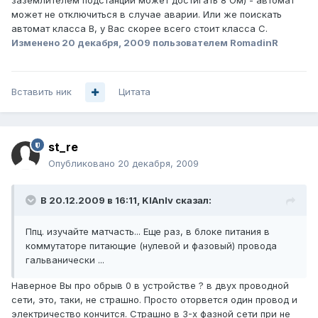
заземлителем подстанции может достигать 8 Ом) - автомат
может не отключиться в случае аварии. Или же поискать
автомат класса B, у Вас скорее всего стоит класса C.
Изменено
20 декабря, 2009
пользователем RomadinR
Вставить ник
Цитата
st_re
Опубликовано
20 декабря, 2009
В 20.12.2009 в 16:11, KlAnIv сказал:
Ппц. изучайте матчасть... Еще раз, в блоке питания в
коммутаторе питающие (нулевой и фазовый) провода
гальванически ...
Наверное Вы про обрыв 0 в устройстве ? в двух проводной
сети, это, таки, не страшно. Просто оторвется один провод и
электричество кончится. Страшно в 3-х фазной сети при не