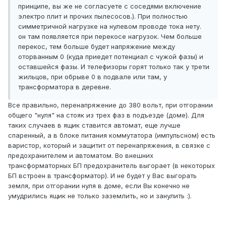
принципе, вы же не согласуете с соседями включение
электро плит и прочих пылесосов.). При полностью
симметричной нагрузке на нулевом проводе тока нету.
он там появляется при перекосе нагрузок. Чем больше
перекос, тем больше будет напряжение между
оторванным 0 (куда приедет потенциал с чужой фазы) и
оставшейся фазы. И телефизоры горят только так у трети
жильцов, при обрыве 0 в подвале или там, у
трансформатора в деревне.
Все правильно, перенапряжение до 380 вольт, при отгорании
общего "нуля" на стояк из трех фаз в подъезде (доме). Для
таких случаев в ящик ставится автомат, еще лучше
спаренный, а в блоке питания коммутатора (импульсном) есть
варистор, который и защитит от перенапряжения, в связке с
предохранителем и автоматом. Во внешних
трансформаторных БП предохранитель выгорает (в некоторых
БП встроен в трансформатор). И не будет у Вас выгорать
земля, при отгорании нуля в доме, если Вы конечно не
умудрились ящик не только заземлить, но и занулить :).