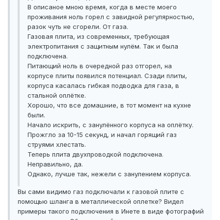
В описаное мною время, когда в месте моего
проживания ноль горел с завидной регулярностью,
разок чуть не сгорели. От газа.
Газовая плита, из современных, требующая
электропитания с защитным нулём. Так и была
подключена.
Питающий ноль в очередной раз отгорел, на
корпусе плиты появился потенциал. Сзади плиты,
корпуса касалась гибкая подводка для газа, в
стальной оплётке.
Хорошо, что все домашние, в тот момент на кухне
были.
Начало искрить, с занулённого корпуса на оплётку.
Прожгло за 10-15 секунд, и начал горящий газ
струями хлестать.
Теперь плита двухпроводкой подключена.
Неправильно, да.
Однако, лучше так, нежели с занулением корпуса.
Вы сами видимо газ подключали к газовой плите с
помощью шланга в металлической оплетке? Видел
примеры такого подключения в Инете в виде фотографий