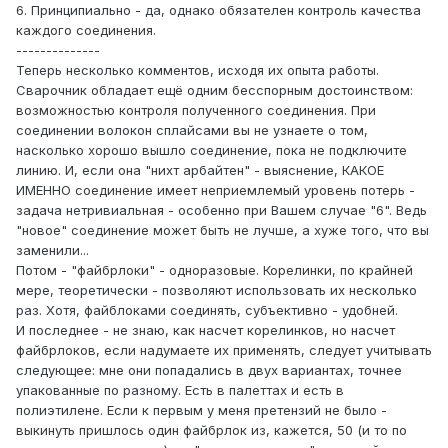
6. Принципиально - да, однако обязателен контроль качества
каждого соединения.
--------------
Теперь несколько комментов, исходя их опыта работы.
Сварочник обладает ещё одним бесспорным достоинством:
возможностью контроля полученного соединения. При
соединении волокон сплайсами вы не узнаете о том,
насколько хорошо вышло соединение, пока не подключите
линию. И, если она "нихт арбайтен" - выяснение, КАКОЕ
ИМЕННО соединение имеет неприемлемый уровень потерь -
задача нетривиальная - особенно при Вашем случае "6". Ведь
"новое" соединение может быть не лучше, а хуже того, что вы
заменили...
Потом - "файбрлоки" - одноразовые. Корелинки, по крайней
мере, теоретически - позволяют использовать их несколько
раз. Хотя, файблоками соединять, субъективно - удобней.
И последнее - не знаю, как насчет корелинков, но насчет
файбрлоков, если надумаете их применять, следует учитывать
следующее: мне они попадались в двух вариантах, точнее
упакованные по разному. Есть в палеттах и есть в
полиэтилене. Если к первым у меня претензий не было -
выкинуть пришлось один файбрлок из, кажется, 50 (и то по