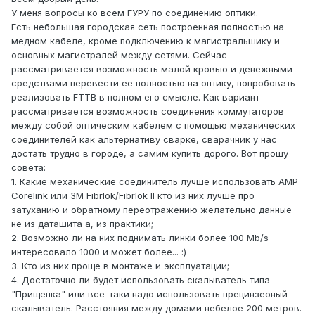
У меня вопросы ко всем ГУРУ по соединению оптики.
Есть небольшая городская сеть построенная полностью на
медном кабеле, кроме подключению к магистральшику и
основных магистралей между сетями. Сейчас
рассматривается возможность малой кровью и денежными
средствами перевести ее полностью на оптику, попробовать
реализовать FTTB в полном его смысле. Как вариант
рассматривается возможность соединения коммутаторов
между собой оптическим кабелем с помощью механических
соединителей как альтернативу сварке, сварачник у нас
достать трудно в городе, а самим купить дорого. Вот прошу
совета:
1. Какие механические соединитель лучше использовать AMP
Corelink или 3M Fibrlok/Fibrlok II кто из них лучше про
затуханию и обратному переотражению желательно данные
не из даташита а, из практики;
2. Возможно ли на них поднимать линки более 100 Mb/s
интересовало 1000 и может более... :)
3. Кто из них проще в монтаже и эксплуатации;
4. Достаточно ли будет использовать скалыватель типа
"Прищепка" или все-таки надо использовать прецинзеоный
скалыватель. Расстояния между домами небелое 200 метров.