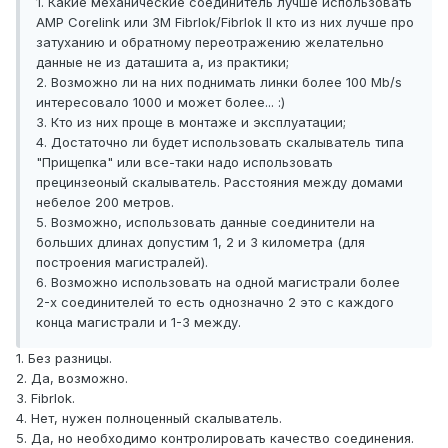
1. Какие механические соединитель лучше использовать
AMP Corelink или 3M Fibrlok/Fibrlok II кто из них лучше про
затуханию и обратному переотражению желательно
данные не из даташита а, из практики;
2. Возможно ли на них поднимать линки более 100 Mb/s
интересовало 1000 и может более... :)
3. Кто из них проще в монтаже и эксплуатации;
4. Достаточно ли будет использовать скалыватель типа
"Прищепка" или все-таки надо использовать
прецинзеоный скалыватель. Расстояния между домами
небелое 200 метров.
5. Возможно, использовать данные соединители на
больших длинах допустим 1, 2 и 3 километра (для
построения магистралей).
6. Возможно использовать на одной магистрали более
2-х соединителей то есть однозначно 2 это с каждого
конца магистрали и 1-3 между.
1. Без разницы.
2. Да, возможно.
3. Fibrlok.
4. Нет, нужен полноценный скалыватель.
5. Да, но необходимо контролировать качество соединения.