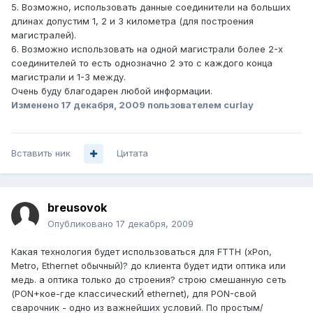
5. Возможно, использовать данные соединители на больших
длинах допустим 1, 2 и 3 километра (для построения
магистралей).
6. Возможно использовать на одной магистрали более 2-х
соединителей то есть однозначно 2 это с каждого конца
магистрали и 1-3 между.
Очень буду благодарен любой информации.
Изменено
17 декабря, 2009
пользователем curlay
Вставить ник
Цитата
breusovok
Опубликовано
17 декабря, 2009
Какая технология будет использоваться для FTTH (xPon,
Metro, Ethernet обычный)? до клиента будет идти оптика или
медь. а оптика только до строения? строю смешанную сеть
(PON+кое-где классическиЙ ethernet), для PON-свой
сварочник - одно из важнейших условий. По простым/