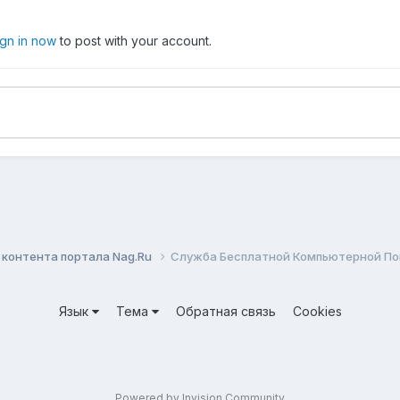
ign in now
to post with your account.
контента портала Nag.Ru
Служба Бесплатной Компьютерной П
Язык
Тема
Обратная связь
Cookies
Powered by Invision Community