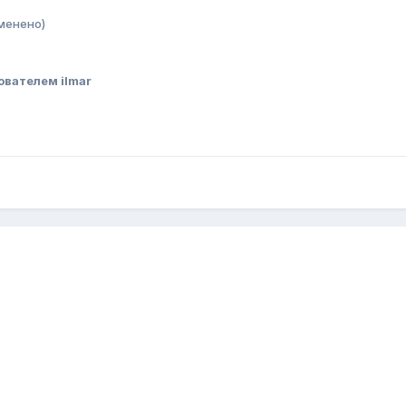
менено)
ователем ilmar