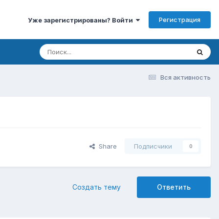
Регистрация
Уже зарегистрированы? Войти
Вся активность
Share
Подписчики
0
Создать тему
Ответить