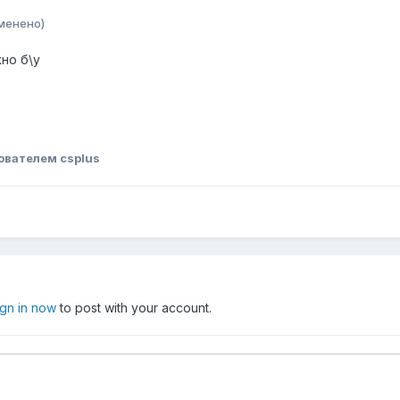
менено)
но б\у
ователем csplus
ign in now
to post with your account.