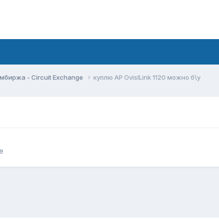
мбиржа - Circuit Exchange
куплю AP OvislLink 1120 можно б\у
e