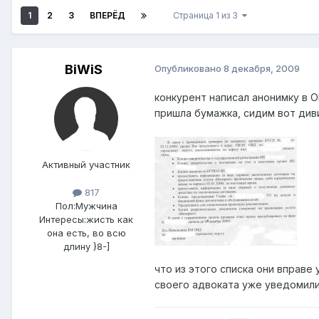
1
2
3
ВПЕРЁД
Страница 1 из 3
BiWiS
Опубликовано
8 декабря, 2009
конкурент написал анонимку в 
пришла бумажка, сидим вот див
Активный участник
817
Пол:
Мужчина
Интересы:
жисть как
она есть, во всю
длину }8-]
что из этого списка они вправе 
своего адвоката уже уведомили