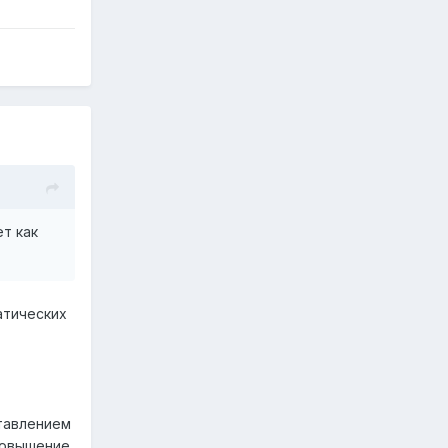
ет как
атических
тавлением
 повышение