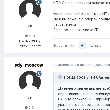
ИП ? Отправьте к ним адвоката 
Копии лицензий и док-ты на ИП п
Да и им тоже, т.к. операм прощ
отсутствием.
VIP
А все остально - чисто ГП.
5.3k
Пол:
Мужчина
Город:
Казань
Вставить ник
Цитата
sdy_moscow
Опубликовано
8 декабря, 2009
(из
В 08.12.2009 в 11:47, Антон
Да ничего они не вправе тре
опрашивают - в пользу конку
VIP
Пишите отпихсоны. Например
указанного периода договоры
6.9k
законодательством Российск