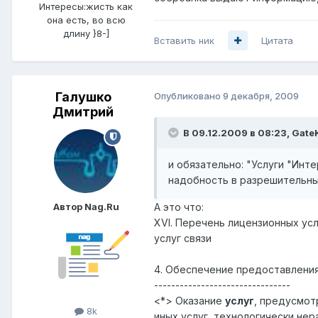
Интересы:
жисть как
она есть, во всю
длину }8-]
Вставить ник
Цитата
Галушко
Опубликовано
9 декабря, 2009
Дмитрий
В 09.12.2009 в 08:23, Gate
и обязательно: "Услуги "Инте
надобность в разрешительны
Автор Nag.Ru
А это что:
XVI. Перечень лицензионных ус
услуг связи
4. Обеспечение предоставления
--------------------------------
<*> Оказание
услуг
, предусмо
8k
иных услуг, технологически не