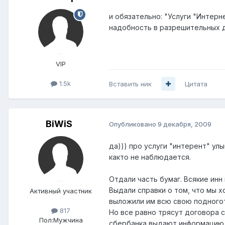
и обязательно: "Услуги "Интерн
надобность в разрешительных д
VIP
1.5k
Вставить ник
Цитата
BiWiS
Опубликовано
9 декабря, 2009
да))) про услуги "интерент" улы
както не наблюдается.
Отдали часть бумаг. Всякие инн
Выдали справки о том, что мы х
Активный участник
выложили им всю свою подногот
817
Но все равно трясут договора с
Пол:
Мужчина
сбербанка выдают информацию, а