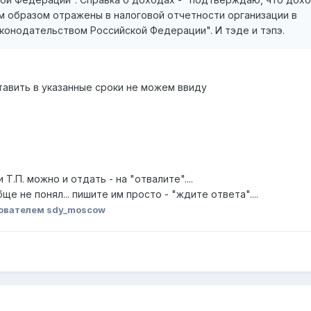
м образом отражены в налоговой отчетности организации в
конодательством Российской Федерации". И тэде и тэпэ.
авить в указанные сроки не можем ввиду
Т.П. можно и отдать - на "отвалите"....
бще не понял... пишите им просто - "ждите ответа"....
ователем sdy_moscow