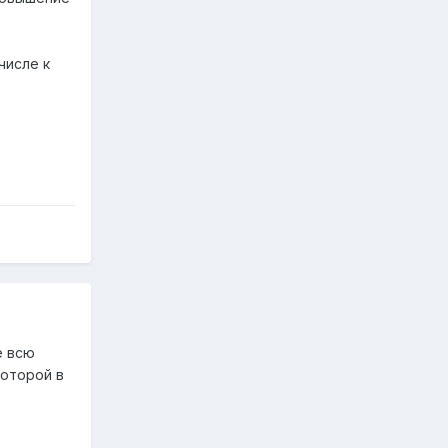
числе к
е всю
которой в