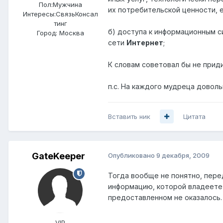
Пол:
Мужчина
их потребительской ценности, е
Интересы:
СвязьКонсал
тинг
б) доступа к информационным с
Город:
Москва
сети
Интернет
;
К словам советовал бы не приди
п.с. На каждого мудреца доволь
Вставить ник
Цитата
GateKeeper
Опубликовано
9 декабря, 2009
Тогда вообще не понятно, пере
информацию, которой владеете"
предоставленном не оказалось.
VIP