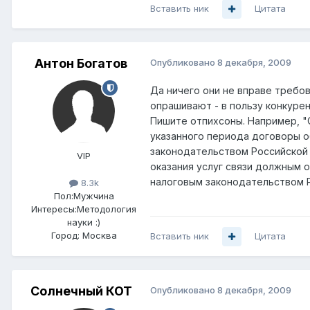
Вставить ник
Цитата
Антон Богатов
Опубликовано
8 декабря, 2009
Да ничего они не вправе требов
опрашивают - в пользу конкурен
Пишите отпихсоны. Например, "
указанного периода договоры о
законодательством Российской 
VIP
оказания услуг связи должным 
налоговым законодательством Р
8.3k
Пол:
Мужчина
Интересы:
Методология
науки :)
Город:
Москва
Вставить ник
Цитата
Солнечный КОТ
Опубликовано
8 декабря, 2009