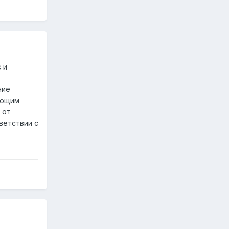
 и
ние
ующим
 от
ветствии с