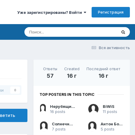
Регистрация
Уже зарегистрированы? Войти
Вся активность
Ответы
Created
Последний ответ
57
16 г
16 г
ки
0
TOP POSTERS IN THIS TOPIC
Нерубящий инспектор
BiWiS
16 posts
11 posts
ветить
Солнечный КОТ
Антон Богатов
7 posts
5 posts