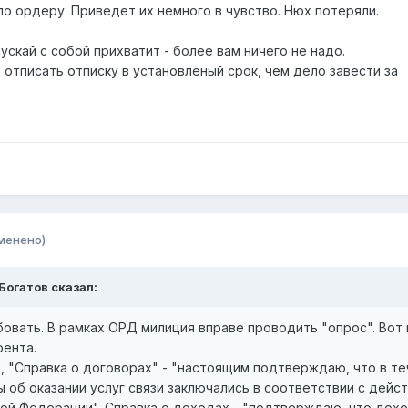
по ордеру. Приведет их немного в чувство. Нюх потеряли.
ускай с собой прихватит - более вам ничего не надо.
е отписать отписку в установленый срок, чем дело завести за
менено)
 Богатов сказал:
бовать. В рамках ОРД милиция вправе проводить "опрос". Вот 
рента.
, "Справка о договорах" - "настоящим подтверждаю, что в т
 об оказании услуг связи заключались в соответствии с дей
ой Федерации". Справка о доходах - "подтверждаю, что дох