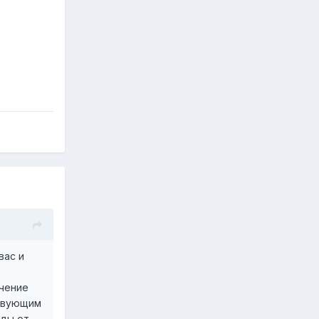
вас и
ечение
ствующим
оды от