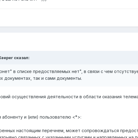
Keeper сказал:
рнет" в списке предоствляемых нет", в связи с чем отсутству
х документах, так и сами документы.
ловий осуществления деятельности в области оказания телем
 абоненту и (или) пользователю <*>:
тренных настоящим перечнем, может сопровождаться предос
разрывно связанных с указанными услугами и направленных на