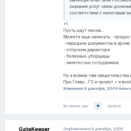
оказания услуг связи должны
соответствии с налоговым за
+1
Пусть идут лесом....
Можете еще написать - предост
- передачи документов в архив
- отпуском директора
- болезнью уборщицы
- занятостью сотрудников
Ну а всякие там свидетельства и 
Про Главу... ГО и проект = я воо
Изменено
8 декабря, 2009
польз
Вставить ник
Цитата
GateKeeper
Опубликовано
9 декабря, 2009