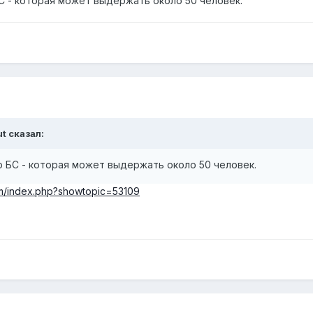
 - которая может выдержать около 50 человек.
ut сказал:
 БС - которая может выдержать около 50 человек.
rum/index.php?showtopic=53109