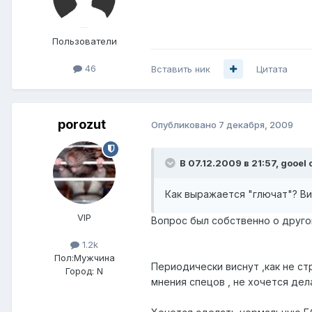
Пользователи
46
Вставить ник
Цитата
porozut
Опубликовано
7 декабря, 2009
В 07.12.2009 в 21:57, gooel 
Как выражается "глючат"? Вис
VIP
Вопрос был собственно о другом
1.2k
Пол:
Мужчина
Периодически виснут ,как не ст
Город:
N
мнения спецов , не хочется дел