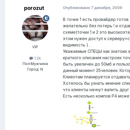
porozut
Опубликовано
7 декабря, 2009
В точке 1 есть провайдер готов 
желательно без потерь ! и отда
схеме(точки 1 и 2 это высокоэт
этом нужен доступ к серверу+с
видимость ) .
VIP
Уважаемые СПЕЦЫ как знатоки 
краткого описания настроек точе
1.2k
Пол:
Мужчина
быть увеличен до 50мб и пользо
Город:
N
данный момент 25человек. Котор
Клиентам планируется отдавать п
Хотелось бы узнать мнение спе
что клиенты начнут валить друг
Есть несколько компов Р4 може