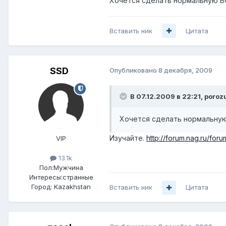
Хочется сделать нормальную БС
Вставить ник
Цитата
SSD
Опубликовано
8 декабря, 2009
В 07.12.2009 в 22:21, poroz
Хочется сделать нормальную
Изучайте.
http://forum.nag.ru/fo
VIP
13.1k
Пол:
Мужчина
Интересы:
странные
Город:
Kazakhstan
Вставить ник
Цитата