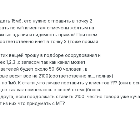
дать 15мб, его нужно отправить в точку 2
вать по wifi клиентам отмечены жёлтым на
ажные здания и видимость прямая! При всём
оответственно инет в точку 3 (тоже прямая
этих вещей прощу в подборе оборудования и
к 1,2,3 ,с запасом так как канал может
вателей будет около 50-60 человек , в
ые весят все на 2100(соответственно ж.... полная)
о 1мб. К стати ,что лучше поставить у клиентов ??? (они в ос
цов так как сомневаюсь в своей схеме(боюсь
 друга, если продолжать ставить 2100, честно говоря уже куч
т из них что придумать с МТ?