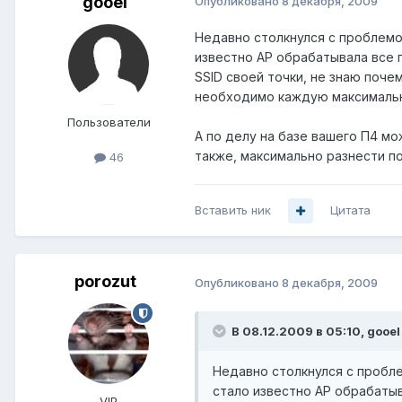
gooel
Опубликовано
8 декабря, 2009
Недавно столкнулся с проблемой,
известно АР обрабатывала все п
SSID своей точки, не знаю почем
необходимо каждую максимально
Пользователи
А по делу на базе вашего П4 мо
также, максимально разнести по
46
Вставить ник
Цитата
porozut
Опубликовано
8 декабря, 2009
В 08.12.2009 в 05:10, gooel
Недавно столкнулся с проблем
стало известно АР обрабатыва
VIP