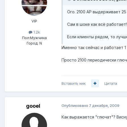
Ого. 2100 АР выдерживает 25 
VIP
Сам в шоке как всё работает!!
1.2k
Если клиенты рядом, то лучш
Пол:
Мужчина
Город:
N
Именно так сейчас и работает 1
Просто 2100 периодически глюча
Вставить ник
Цитата
gooel
Опубликовано
7 декабря, 2009
Как выражается "глючат"? Висну