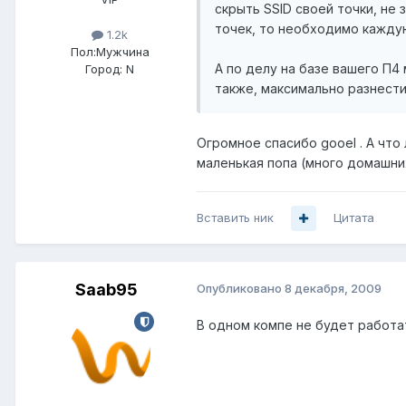
скрыть SSID своей точки, не 
точек, то необходимо каждую
1.2k
Пол:
Мужчина
А по делу на базе вашего П4
Город:
N
также, максимально разнести
Огромное спасибо gooel . А что 
маленькая попа (много домашних
Вставить ник
Цитата
Saab95
Опубликовано
8 декабря, 2009
В одном компе не будет работа