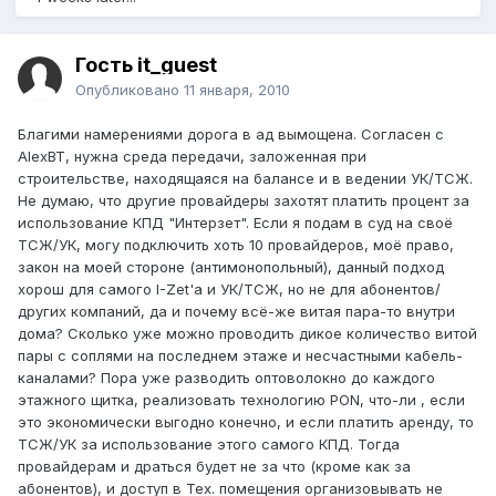
Гость it_guest
Опубликовано
11 января, 2010
Благими намерениями дорога в ад вымощена. Согласен с
AlexBT, нужна среда передачи, заложенная при
строительстве, находящаяся на балансе и в ведении УК/ТСЖ.
Не думаю, что другие провайдеры захотят платить процент за
использование КПД "Интерзет". Если я подам в суд на своё
ТСЖ/УК, могу подключить хоть 10 провайдеров, моё право,
закон на моей стороне (антимонопольный), данный подход
хорош для самого I-Zet'a и УК/ТСЖ, но не для абонентов/
других компаний, да и почему всё-же витая пара-то внутри
дома? Сколько уже можно проводить дикое количество витой
пары с соплями на последнем этаже и несчастными кабель-
каналами? Пора уже разводить оптоволокно до каждого
этажного щитка, реализовать технологию PON, что-ли , если
это экономически выгодно конечно, и если платить аренду, то
ТСЖ/УК за использование этого самого КПД. Тогда
провайдерам и драться будет не за что (кроме как за
абонентов), и доступ в Тех. помещения организовывать не