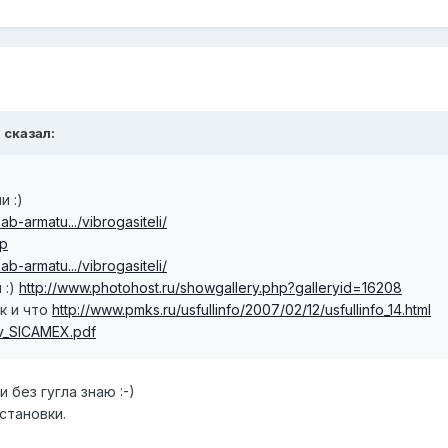
g сказал:
и :)
ab-armatu.../vibrogasiteli/
ep
ab-armatu.../vibrogasiteli/
 :)
http://www.photohost.ru/showgallery.php?galleryid=16208
к и что
http://www.pmks.ru/usfullinfo/2007/02/12/usfullinfo_14.html
dv_SICAMEX.pdf
и без гугла знаю :-)
становки.