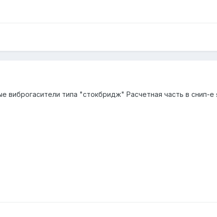
е виброгасители типа "стокбридж" Расчетная часть в снип-е я