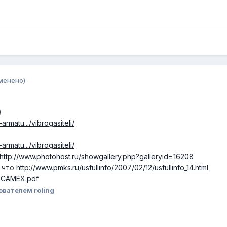
менено)
)
armatu.../vibrogasiteli/
armatu.../vibrogasiteli/
http://www.photohost.ru/showgallery.php?galleryid=16208
и что
http://www.pmks.ru/usfullinfo/2007/02/12/usfullinfo_14.html
SICAMEX.pdf
ователем roling