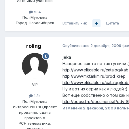
Активный участник
534
Пол:
Мужчина
Город:
Новосибирск
Вставить ник
Цитата
roling
Опубликовано
2 декабря, 2009
(из
jeka
Наверное как то не так гуглили :
http://www.elitcable.ru/catalog/kab-
http://www.mkf.mkm.ru/prod_krep
http://www.elitcable.ru/catalog/kab-
VIP
Ну и вот из серии как у людей :)
Вот еще собственно о том как 
1.3k
Пол:
Мужчина
http://ooosd.ru/documents/Podv_
Интересы:
ВОЛС,проект
Изменено
2 декабря, 2009
польз
ирование, сдача
проектов в
РСН,телематика,
системы