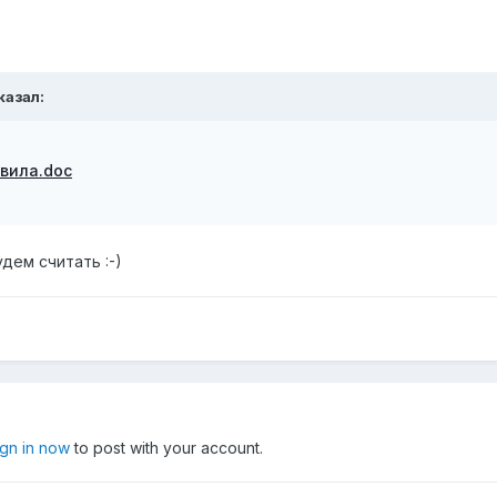
казал:
вила.doc
дем считать :-)
ign in now
to post with your account.