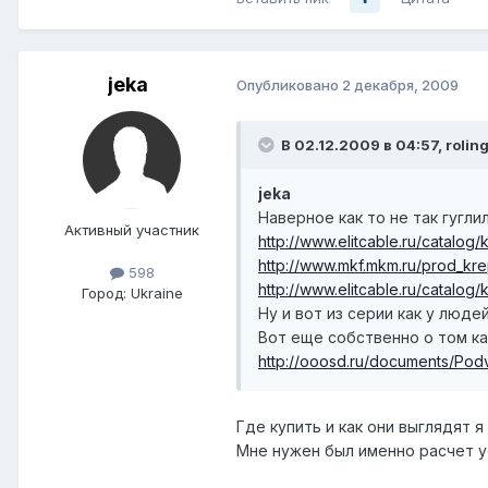
jeka
Опубликовано
2 декабря, 2009
В 02.12.2009 в 04:57, rolin
jeka
Наверное как то не так гуглил
Активный участник
http://www.elitcable.ru/catalog/k
http://www.mkf.mkm.ru/prod_kr
598
http://www.elitcable.ru/catalog/k
Город:
Ukraine
Ну и вот из серии как у людей
Вот еще собственно о том ка
http://ooosd.ru/documents/Po
Где купить и как они выглядят я 
Мне нужен был именно расчет у