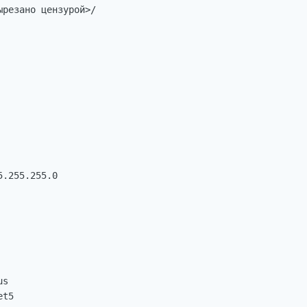
резано цензурой>/

.255.255.0

s

t5
