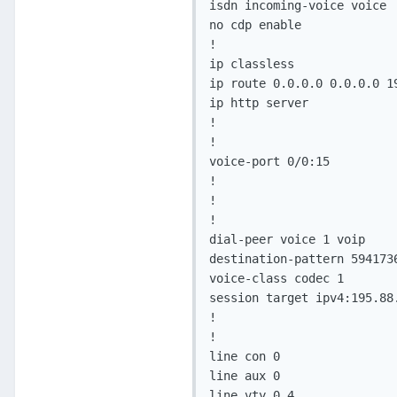
isdn incoming-voice voice

no cdp enable

!

ip classless

ip route 0.0.0.0 0.0.0.0 19
ip http server

!

!

voice-port 0/0:15

!

!

!

dial-peer voice 1 voip

destination-pattern 5941736
voice-class codec 1

session target ipv4:195.88.
!

!

line con 0

line aux 0

line vty 0 4
