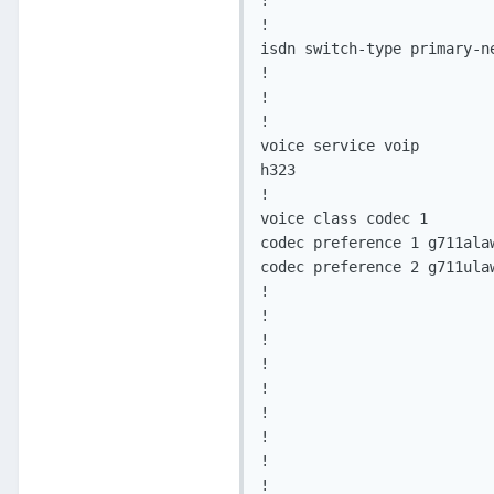
!

!

isdn switch-type primary-ne
!

!

!

voice service voip

h323

!

voice class codec 1

codec preference 1 g711alaw
codec preference 2 g711ulaw
!

!

!

!

!

!

!

!

!
