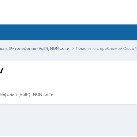
ая, IP-телефония (VoIP), NGN сети
Помогите с проблемой Cisco 1
V
лефония (VoIP), NGN сети