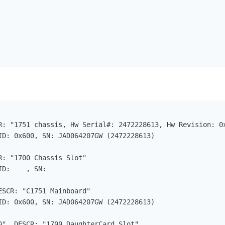
R: "1751 chassis, Hw Serial#: 2472228613, Hw Revision: 0x
ID: 0x600, SN: JAD064207GW (2472228613)

: "1700 Chassis Slot"

D:    , SN:

SCR: "C1751 Mainboard"

ID: 0x600, SN: JAD064207GW (2472228613)

0", DESCR: "1700 DaughterCard Slot"
