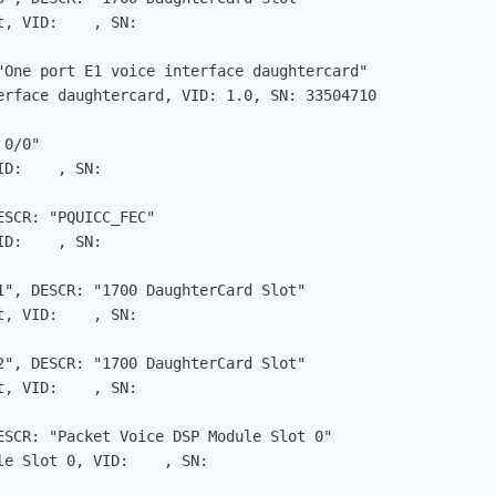
, VID:    , SN:

"One port E1 voice interface daughtercard"

erface daughtercard, VID: 1.0, SN: 33504710

0/0"

D:    , SN:

SCR: "PQUICC_FEC"

D:    , SN:

1", DESCR: "1700 DaughterCard Slot"

, VID:    , SN:

2", DESCR: "1700 DaughterCard Slot"

, VID:    , SN:

ESCR: "Packet Voice DSP Module Slot 0"

e Slot 0, VID:    , SN:
