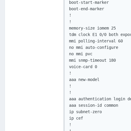
boot-start-marker

boot-end-marker

!

!

memory-size iomem 25

tdm clock E1 0/0 both expor
mmi polling-interval 60

no mmi auto-configure

no mmi pvc

mmi snmp-timeout 180

voice-card 0

!

aaa new-model

!

!

aaa authentication login de
aaa session-id common

ip subnet-zero

ip cef

!
