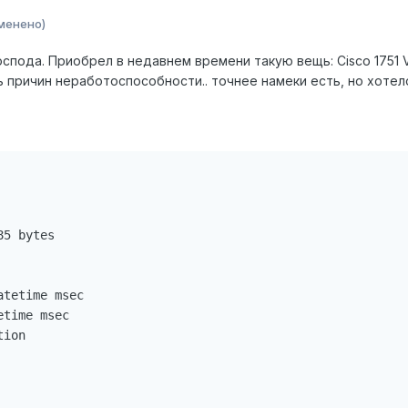
менено)
спода. Приобрел в недавнем времени такую вещь: Cisco 1751 Vo
 причин неработоспособности.. точнее намеки есть, но хотел
5 bytes

tetime msec

time msec

ion
