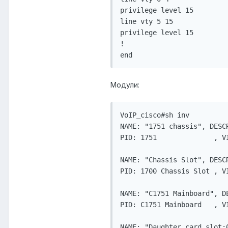
privilege level 15

line vty 5 15

privilege level 15

!

end
Модули:
VoIP_cisco#sh inv

NAME: "1751 chassis", DESC
PID: 1751              , V
NAME: "Chassis Slot", DESCR
PID: 1700 Chassis Slot , VI
NAME: "C1751 Mainboard", DE
PID: C1751 Mainboard   , V
NAME: "Daughter card slot: