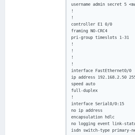
username admin secret 5 <вы
!

!

controller E1 0/0

framing NO-CRC4

pri-group timeslots 1-31

!

!

!

!

interface FastEthernet0/0

ip address 192.168.2.50 255
speed auto

full-duplex

!

interface Serial0/0:15

no ip address

encapsulation hdlc

no logging event link-statu
isdn switch-type primary-ne