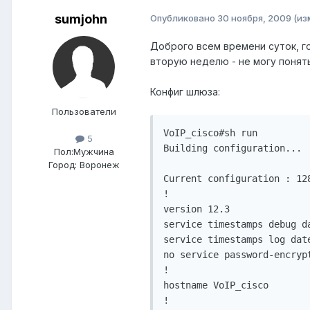
sumjohn
Опубликовано
30 ноября, 2009
(из
Доброго всем времени суток, го
вторую неделю - не могу понять
Конфиг шлюза:
Пользователи
VoIP_cisco#sh run

5
Building configuration...

Пол:
Мужчина
Город:
Воронеж
Current configuration : 128
!

version 12.3

service timestamps debug da
service timestamps log date
no service password-encrypt
!

hostname VoIP_cisco

!
