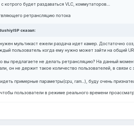
с котрого будет раздаваться VLC, коммутаторов....
ствляющего ретрансляцию потока
dushiyISP сказал:
нужен мультикаст ежели раздача идет камер. Достаточно соз
аждый пользователь когда ему нужно может зайти на общий U
 то вы предлагаете не делать ретрансляцию? На данный момен
зали, он не держит такое количество пользователей, в связи с
идеть примерные параметры(cpu, ram...), буду очень признател
 чтобы пользователи в режиме реального времени проассматр