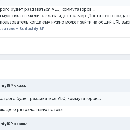
ого будет раздаваться VLC, коммутаторов....
 мультикаст ежели раздача идет с камер. Достаточно создат
 пользователь когда ему нужно может зайти на общий URL вы
ователем BudushiyISP
shiyISP сказал:
отрого будет раздаваться VLC, коммутаторов....
ляющего ретрансляцию потока
shiyISP сказал: