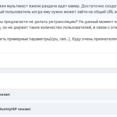
жен мультикаст ежели раздача идет камер. Достаточно созда
дый пользователь когда ему нужно может зайти на общий URL
 вы предлагаете не делать ретрансляцию? На данный момент е
ли, он не держит такое количество пользователей, в связи с эт
еть примерные параметры(cpu, ram...), буду очень признателен
казал:
dushiyISP сказал: