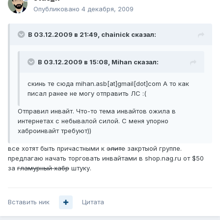
Опубликовано
4 декабря, 2009
В 03.12.2009 в 21:49, chainick сказал:
В 03.12.2009 в 15:08, Mihan сказал:
скинь те сюда mihan.asb[at]gmail[dot]com А то как
писал ранее не могу отправить ЛС :(
Отправил инвайт. Что-то тема инвайтов ожила в
интернетах с небывалой силой. С меня упорно
хаброинвайт требуют))
все хотят быть причастными к
элите
закртыой группе.
предлагаю начать торговать инвайтами в shop.nag.ru от $50
за
гламурный хабр
штуку.
Вставить ник
Цитата