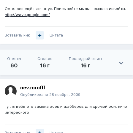
Осталось ещё пять штук. Присылайте мылы - вышлю инвайты.
http://wave.google.com/
Вставить ник
Цитата
Ответы
Created
Последний ответ
60
16 г
16 г
nevzorofff
Опубликовано
28 ноября, 2009
гугль вейв это замена асек и жабберов для хромой оси, ничо
интересного
Вставить ник
Цитата