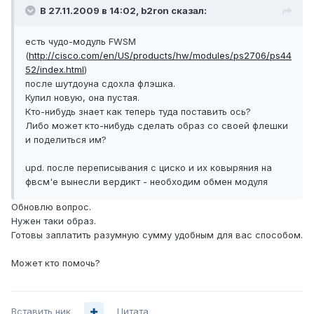
В 27.11.2009 в 14:02, b2ron сказал:
есть чудо-модуль FWSM
(
http://cisco.com/en/US/products/hw/modules/ps2706/ps44
52/index.html
)
после шутдоуна сдохла флэшка.
Купил новую, она пустая.
Кто-нибудь знает как теперь туда поставить ось?
Либо может кто-нибудь сделать образ со своей флешки
и поделиться им?
upd. после переписывания с циско и их ковыряния на
фвсм'е вынесли вердикт - необходим обмен модуля
Обновлю вопрос.
Нужен таки образ.
Готовы заплатить разумную сумму удобным для вас способом.
Может кто помочь?
Вставить ник
Цитата