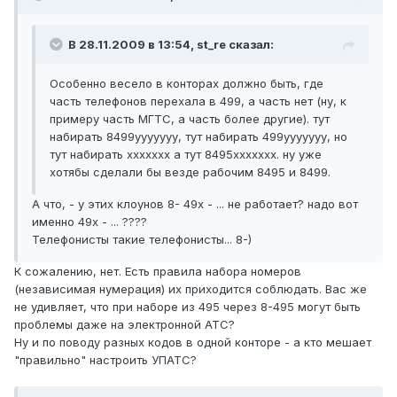
В 28.11.2009 в 13:54, st_re сказал:
Особенно весело в конторах должно быть, где
часть телефонов перехала в 499, а часть нет (ну, к
примеру часть МГТС, а часть более другие). тут
набирать 8499ууууууу, тут набирать 499ууууууу, но
тут набирать ххххххх а тут 8495ххххххх. ну уже
хотябы сделали бы везде рабочим 8495 и 8499.
А что, - у этих клоунов 8- 49х - ... не работает? надо вот
именно 49х - ... ????
Телефонисты такие телефонисты... 8-)
К сожалению, нет. Есть правила набора номеров
(независимая нумерация) их приходится соблюдать. Вас же
не удивляет, что при наборе из 495 через 8-495 могут быть
проблемы даже на электронной АТС?
Ну и по поводу разных кодов в одной конторе - а кто мешает
"правильно" настроить УПАТС?