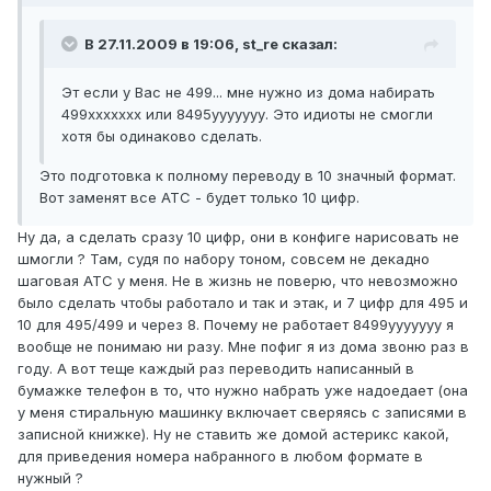
В 27.11.2009 в 19:06, st_re сказал:
Эт если у Вас не 499... мне нужно из дома набирать
499ххххххх или 8495ууууууу. Это идиоты не смогли
хотя бы одинаково сделать.
Это подготовка к полному переводу в 10 значный формат.
Вот заменят все АТС - будет только 10 цифр.
Ну да, а cделать сразу 10 цифр, они в конфиге нарисовать не
шмогли ? Там, судя по набору тоном, совсем не декадно
шаговая АТС у меня. Не в жизнь не поверю, что невозможно
было сделать чтобы работало и так и этак, и 7 цифр для 495 и
10 для 495/499 и через 8. Почему не работает 8499ууууууу я
вообще не понимаю ни разу. Мне пофиг я из дома звоню раз в
году. А вот теще каждый раз переводить написанный в
бумажке телефон в то, что нужно набрать уже надоедает (она
у меня стиральную машинку включает сверяясь с записями в
записной книжке). Ну не ставить же домой астерикс какой,
для приведения номера набранного в любом формате в
нужный ?